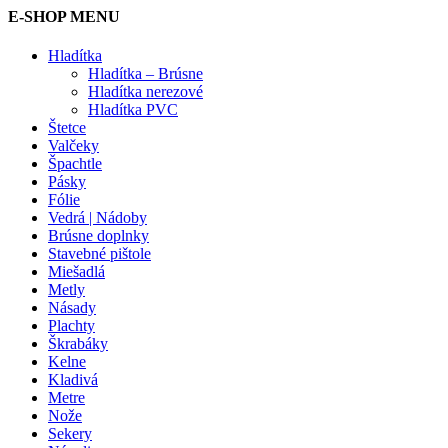
E-SHOP MENU
Hladítka
Hladítka – Brúsne
Hladítka nerezové
Hladítka PVC
Štetce
Valčeky
Špachtle
Pásky
Fólie
Vedrá | Nádoby
Brúsne doplnky
Stavebné pištole
Miešadlá
Metly
Násady
Plachty
Škrabáky
Kelne
Kladivá
Metre
Nože
Sekery