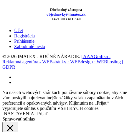
Obchodný zástupca
objednavky@imatex.sk
+421 903 411 540
Účet
Registrácia
Prihlásenie
Zabudnuté heslo
© 2026 IMATEX - RUČNÉ NÁRADIE.
| AAAGrafika -
Reklamná agentúra - WEBstránky · WEBdesign · WEBhosting |
GDPR
facebook
instagram
Na našich webových stránkach používame súbory cookie, aby sme
vám poskytli najrelevantnejšie zážitky vďaka zapamätaniu vašich
preferencií a opakovaných návštev. Kliknutím na „Prijať“
vyjadrujete súhlas s použitím VŠETKÝCH cookies.
NASTAVENIA
Prijať
Spravovať súhlas