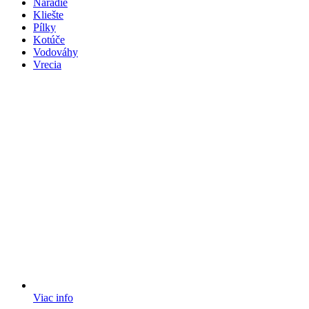
Náradie
Kliešte
Pílky
Kotúče
Vodováhy
Vrecia
Viac info