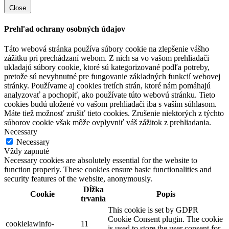
Close
Prehľad ochrany osobných údajov
Táto webová stránka používa súbory cookie na zlepšenie vášho
zážitku pri prechádzaní webom. Z nich sa vo vašom prehliadači
ukladajú súbory cookie, ktoré sú kategorizované podľa potreby,
pretože sú nevyhnutné pre fungovanie základných funkcií webovej
stránky. Používame aj cookies tretích strán, ktoré nám pomáhajú
analyzovať a pochopiť, ako používate túto webovú stránku. Tieto
cookies budú uložené vo vašom prehliadači iba s vaším súhlasom.
Máte tiež možnosť zrušiť tieto cookies. Zrušenie niektorých z týchto
súborov cookie však môže ovplyvniť váš zážitok z prehliadania.
Necessary
Necessary
Vždy zapnuté
Necessary cookies are absolutely essential for the website to
function properly. These cookies ensure basic functionalities and
security features of the website, anonymously.
Dĺžka
Cookie
Popis
trvania
This cookie is set by GDPR
Cookie Consent plugin. The cookie
cookielawinfo-
11
is used to store the user consent for