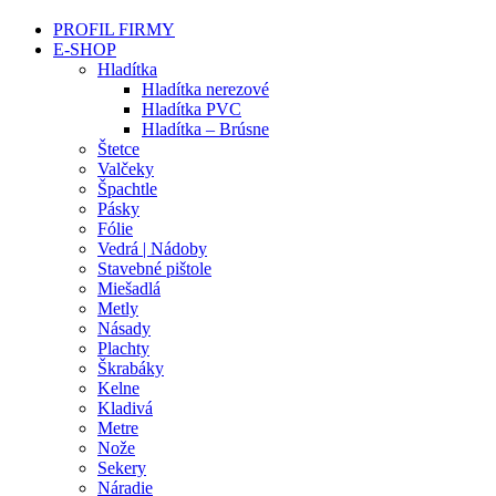
PROFIL FIRMY
E-SHOP
Hladítka
Hladítka nerezové
Hladítka PVC
Hladítka – Brúsne
Štetce
Valčeky
Špachtle
Pásky
Fólie
Vedrá | Nádoby
Stavebné pištole
Miešadlá
Metly
Násady
Plachty
Škrabáky
Kelne
Kladivá
Metre
Nože
Sekery
Náradie