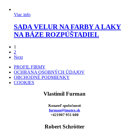
Viac info
SADA VELUR NA FARBY A LAKY
NA BÁZE ROZPÚŠTADIEL
1
2
Next
PROFIL FIRMY
OCHRANA OSOBNÝCH ÚDAJOV
OBCHODNÉ PODMIENKY
COOKIES
Vlastimil Furman
Konateľ spoločnosti
furman@imatex.sk
+421907 951 600
Robert Schrötter