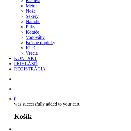
Kladivá
Metre
Nože
Sekery
Náradie
Pílky
Kotúče
Vodováhy
Brúsne doplnky
Kliešte
Vrecia
KONTAKT
PRIHLÁSIŤ
REGISTRÁCIA
search
account
0
was successfully added to your cart.
Košík
facebook
instagram
phone
email