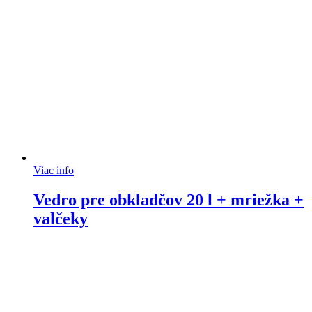
Viac info
Vedro pre obkladčov 20 l + mriežka +
valčeky