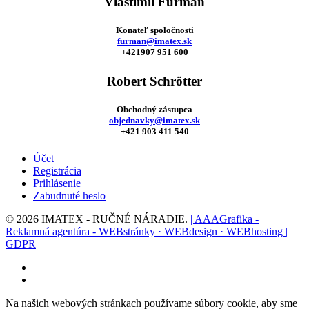
Vlastimil Furman
Konateľ spoločnosti
furman@imatex.sk
+421907 951 600
Robert Schrötter
Obchodný zástupca
objednavky@imatex.sk
+421 903 411 540
Účet
Registrácia
Prihlásenie
Zabudnuté heslo
© 2026 IMATEX - RUČNÉ NÁRADIE.
| AAAGrafika -
Reklamná agentúra - WEBstránky · WEBdesign · WEBhosting |
GDPR
facebook
instagram
Na našich webových stránkach používame súbory cookie, aby sme