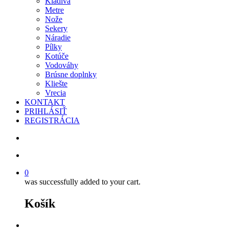
Kladivá
Metre
Nože
Sekery
Náradie
Pílky
Kotúče
Vodováhy
Brúsne doplnky
Kliešte
Vrecia
KONTAKT
PRIHLÁSIŤ
REGISTRÁCIA
search
account
0
was successfully added to your cart.
Košík
facebook
instagram
phone
email