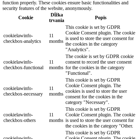
function properly. These cookies ensure basic functionalities and
security features of the website, anonymously.
Dĺžka
Cookie
Popis
trvania
This cookie is set by GDPR
Cookie Consent plugin. The cookie
cookielawinfo-
11
is used to store the user consent for
checkbox-analytics
months
the cookies in the category
"Analytics".
The cookie is set by GDPR cookie
cookielawinfo-
11
consent to record the user consent
checkbox-functional
months
for the cookies in the category
"Functional".
This cookie is set by GDPR
Cookie Consent plugin. The
cookielawinfo-
11
cookies is used to store the user
checkbox-necessary
months
consent for the cookies in the
category "Necessary".
This cookie is set by GDPR
cookielawinfo-
11
Cookie Consent plugin. The cookie
checkbox-others
months
is used to store the user consent for
the cookies in the category "Other.
This cookie is set by GDPR
cookielawinfo-
Cookie Consent plugin. The cookie