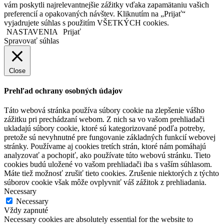
vám poskytli najrelevantnejšie zážitky vďaka zapamätaniu vašich
preferencií a opakovaných návštev. Kliknutím na „Prijať“
vyjadrujete súhlas s použitím VŠETKÝCH cookies.
NASTAVENIA
Prijať
Spravovať súhlas
Close
Prehľad ochrany osobných údajov
Táto webová stránka používa súbory cookie na zlepšenie vášho
zážitku pri prechádzaní webom. Z nich sa vo vašom prehliadači
ukladajú súbory cookie, ktoré sú kategorizované podľa potreby,
pretože sú nevyhnutné pre fungovanie základných funkcií webovej
stránky. Používame aj cookies tretích strán, ktoré nám pomáhajú
analyzovať a pochopiť, ako používate túto webovú stránku. Tieto
cookies budú uložené vo vašom prehliadači iba s vaším súhlasom.
Máte tiež možnosť zrušiť tieto cookies. Zrušenie niektorých z týchto
súborov cookie však môže ovplyvniť váš zážitok z prehliadania.
Necessary
Necessary
Vždy zapnuté
Necessary cookies are absolutely essential for the website to