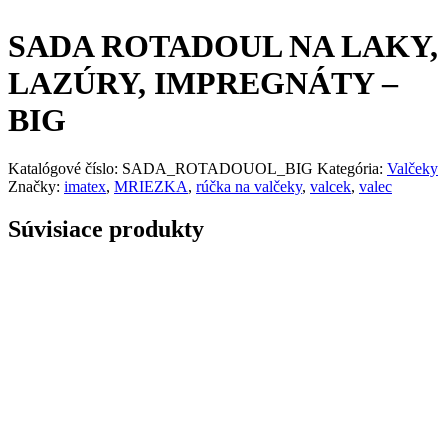
SADA ROTADOUL NA LAKY,
LAZÚRY, IMPREGNÁTY –
BIG
Katalógové číslo:
SADA_ROTADOUOL_BIG
Kategória:
Valčeky
Značky:
imatex
,
MRIEZKA
,
rúčka na valčeky
,
valcek
,
valec
Súvisiace produkty