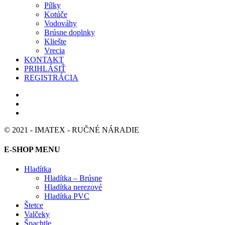
Pílky
Kotúče
Vodováhy
Brúsne doplnky
Kliešte
Vrecia
KONTAKT
PRIHLÁSIŤ
REGISTRÁCIA
© 2021 - IMATEX - RUČNÉ NÁRADIE
E-SHOP MENU
Hladítka
Hladítka – Brúsne
Hladítka nerezové
Hladítka PVC
Štetce
Valčeky
Špachtle