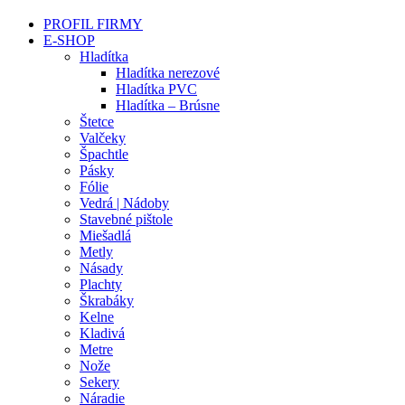
PROFIL FIRMY
E-SHOP
Hladítka
Hladítka nerezové
Hladítka PVC
Hladítka – Brúsne
Štetce
Valčeky
Špachtle
Pásky
Fólie
Vedrá | Nádoby
Stavebné pištole
Miešadlá
Metly
Násady
Plachty
Škrabáky
Kelne
Kladivá
Metre
Nože
Sekery
Náradie