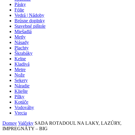
Pásky
Fólie
Vedrá | Nádoby
Brúsne doplnky
Stavebné pištole
Miešadlá
Metly
Násady
Plachty
Škrabáky
Kelne
Kladivá
Metre
Nože
Sekery
Náradie
Kliešte
Pílky
Kotúče
Vodováhy
Vrecia
Domov
Valčeky
SADA ROTADOUL NA LAKY, LAZÚRY,
IMPREGNÁTY – BIG