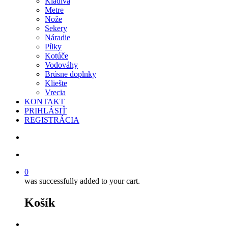
Kladivá
Metre
Nože
Sekery
Náradie
Pílky
Kotúče
Vodováhy
Brúsne doplnky
Kliešte
Vrecia
KONTAKT
PRIHLÁSIŤ
REGISTRÁCIA
search
account
0
was successfully added to your cart.
Košík
facebook
instagram
phone
email