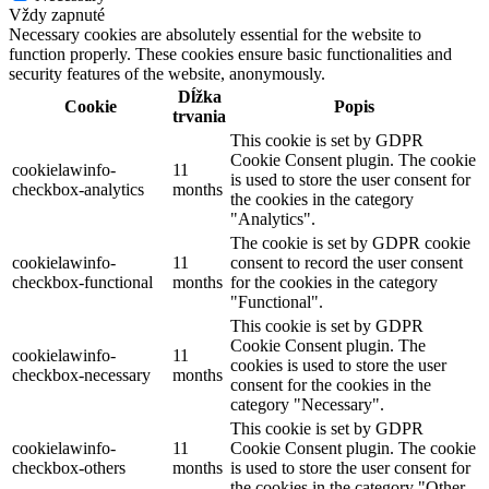
Vždy zapnuté
Necessary cookies are absolutely essential for the website to
function properly. These cookies ensure basic functionalities and
security features of the website, anonymously.
Dĺžka
Cookie
Popis
trvania
This cookie is set by GDPR
Cookie Consent plugin. The cookie
cookielawinfo-
11
is used to store the user consent for
checkbox-analytics
months
the cookies in the category
"Analytics".
The cookie is set by GDPR cookie
cookielawinfo-
11
consent to record the user consent
checkbox-functional
months
for the cookies in the category
"Functional".
This cookie is set by GDPR
Cookie Consent plugin. The
cookielawinfo-
11
cookies is used to store the user
checkbox-necessary
months
consent for the cookies in the
category "Necessary".
This cookie is set by GDPR
cookielawinfo-
11
Cookie Consent plugin. The cookie
checkbox-others
months
is used to store the user consent for
the cookies in the category "Other.