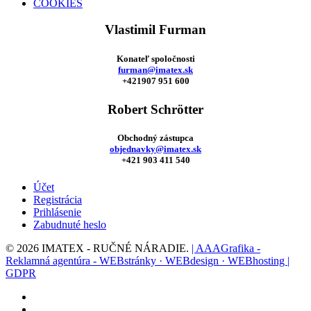
COOKIES
Vlastimil Furman
Konateľ spoločnosti
furman@imatex.sk
+421907 951 600
Robert Schrötter
Obchodný zástupca
objednavky@imatex.sk
+421 903 411 540
Účet
Registrácia
Prihlásenie
Zabudnuté heslo
© 2026 IMATEX - RUČNÉ NÁRADIE.
| AAAGrafika -
Reklamná agentúra - WEBstránky · WEBdesign · WEBhosting |
GDPR
facebook
instagram