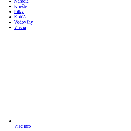
Náradie
Kliešte
Pílky
Kotúče
Vodováhy
Vrecia
Viac info