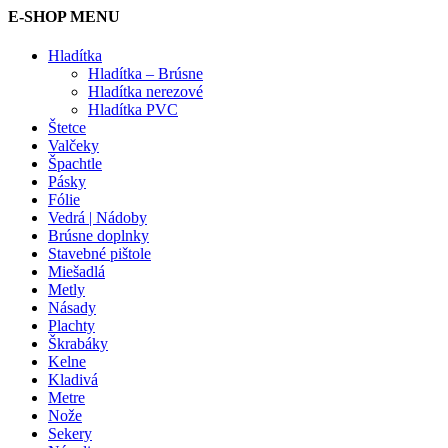
E-SHOP MENU
Hladítka
Hladítka – Brúsne
Hladítka nerezové
Hladítka PVC
Štetce
Valčeky
Špachtle
Pásky
Fólie
Vedrá | Nádoby
Brúsne doplnky
Stavebné pištole
Miešadlá
Metly
Násady
Plachty
Škrabáky
Kelne
Kladivá
Metre
Nože
Sekery