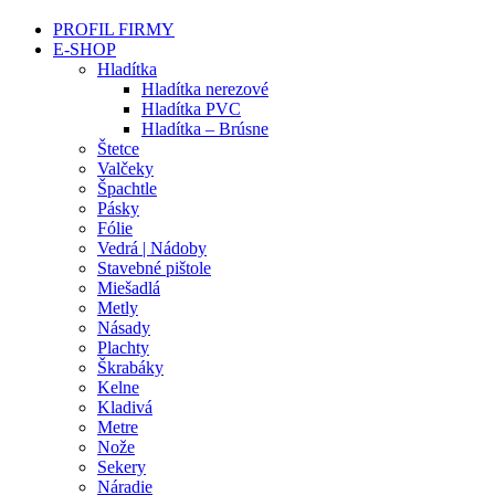
PROFIL FIRMY
E-SHOP
Hladítka
Hladítka nerezové
Hladítka PVC
Hladítka – Brúsne
Štetce
Valčeky
Špachtle
Pásky
Fólie
Vedrá | Nádoby
Stavebné pištole
Miešadlá
Metly
Násady
Plachty
Škrabáky
Kelne
Kladivá
Metre
Nože
Sekery
Náradie