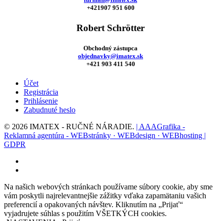
+421907 951 600
Robert Schrötter
Obchodný zástupca
objednavky@imatex.sk
+421 903 411 540
Účet
Registrácia
Prihlásenie
Zabudnuté heslo
© 2026 IMATEX - RUČNÉ NÁRADIE.
| AAAGrafika -
Reklamná agentúra - WEBstránky · WEBdesign · WEBhosting |
GDPR
facebook
instagram
Na našich webových stránkach používame súbory cookie, aby sme
vám poskytli najrelevantnejšie zážitky vďaka zapamätaniu vašich
preferencií a opakovaných návštev. Kliknutím na „Prijať“
vyjadrujete súhlas s použitím VŠETKÝCH cookies.