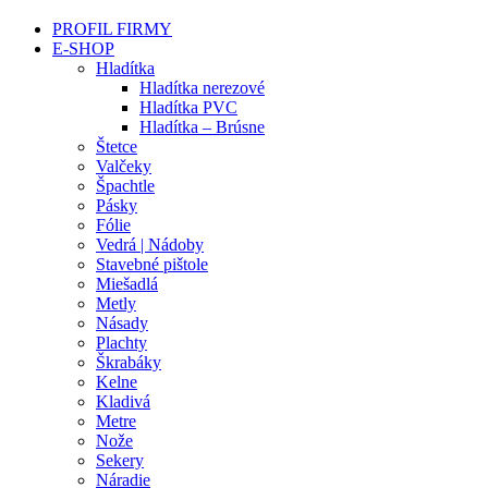
PROFIL FIRMY
E-SHOP
Hladítka
Hladítka nerezové
Hladítka PVC
Hladítka – Brúsne
Štetce
Valčeky
Špachtle
Pásky
Fólie
Vedrá | Nádoby
Stavebné pištole
Miešadlá
Metly
Násady
Plachty
Škrabáky
Kelne
Kladivá
Metre
Nože
Sekery
Náradie