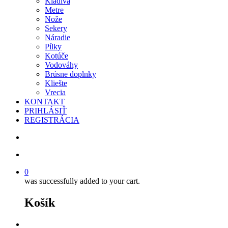
Kladivá
Metre
Nože
Sekery
Náradie
Pílky
Kotúče
Vodováhy
Brúsne doplnky
Kliešte
Vrecia
KONTAKT
PRIHLÁSIŤ
REGISTRÁCIA
search
account
0
was successfully added to your cart.
Košík
facebook
instagram
phone
email