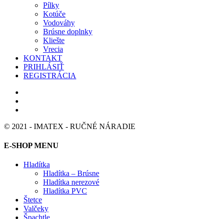
Pílky
Kotúče
Vodováhy
Brúsne doplnky
Kliešte
Vrecia
KONTAKT
PRIHLÁSIŤ
REGISTRÁCIA
© 2021 - IMATEX - RUČNÉ NÁRADIE
E-SHOP MENU
Hladítka
Hladítka – Brúsne
Hladítka nerezové
Hladítka PVC
Štetce
Valčeky
Špachtle