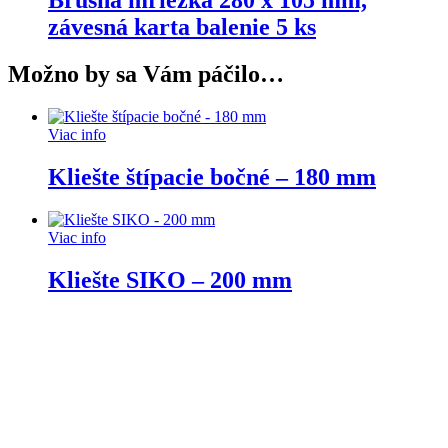
Brúsna mriežka 280 x 105 mm,
závesná karta balenie 5 ks
Možno by sa Vám páčilo…
Viac info
Kliešte štípacie bočné – 180 mm
Viac info
Kliešte SIKO – 200 mm