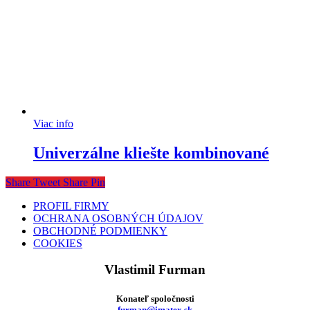
Viac info
Univerzálne kliešte kombinované
Share
Tweet
Share
Pin
PROFIL FIRMY
OCHRANA OSOBNÝCH ÚDAJOV
OBCHODNÉ PODMIENKY
COOKIES
Vlastimil Furman
Konateľ spoločnosti
furman@imatex.sk