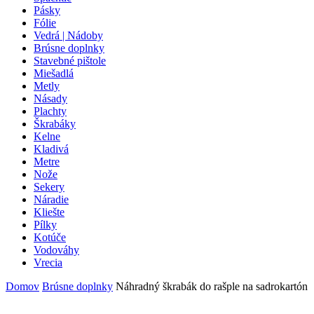
Pásky
Fólie
Vedrá | Nádoby
Brúsne doplnky
Stavebné pištole
Miešadlá
Metly
Násady
Plachty
Škrabáky
Kelne
Kladivá
Metre
Nože
Sekery
Náradie
Kliešte
Pílky
Kotúče
Vodováhy
Vrecia
Domov
Brúsne doplnky
Náhradný škrabák do rašple na sadrokartón