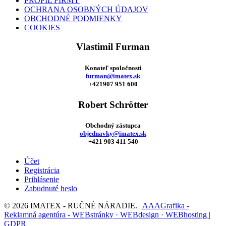
PROFIL FIRMY
OCHRANA OSOBNÝCH ÚDAJOV
OBCHODNÉ PODMIENKY
COOKIES
Vlastimil Furman
Konateľ spoločnosti
furman@imatex.sk
+421907 951 600
Robert Schrötter
Obchodný zástupca
objednavky@imatex.sk
+421 903 411 540
Účet
Registrácia
Prihlásenie
Zabudnuté heslo
© 2026 IMATEX - RUČNÉ NÁRADIE.
| AAAGrafika -
Reklamná agentúra - WEBstránky · WEBdesign · WEBhosting |
GDPR