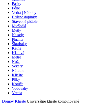
Pásky
Fólie
Vedrá | Nádoby
Brúsne doplnky
Stavebné pištole
Miešadlá
Metly
Násady
Plachty
Škrabáky
Kelne
Kladivá
Metre
Nože
Sekery
Náradie
Kliešte
Pílky
Kotúče
Vodováhy
Vrecia
Domov
Kliešte
Univerzálne kliešte kombinované