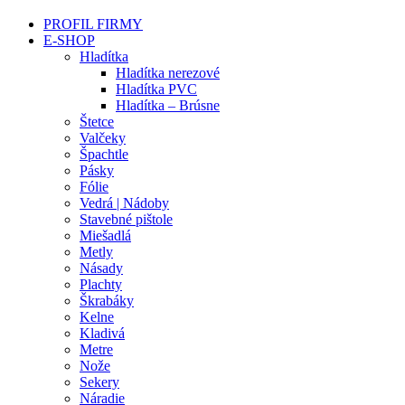
PROFIL FIRMY
E-SHOP
Hladítka
Hladítka nerezové
Hladítka PVC
Hladítka – Brúsne
Štetce
Valčeky
Špachtle
Pásky
Fólie
Vedrá | Nádoby
Stavebné pištole
Miešadlá
Metly
Násady
Plachty
Škrabáky
Kelne
Kladivá
Metre
Nože
Sekery
Náradie