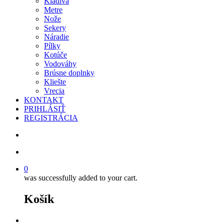
Kladivá
Metre
Nože
Sekery
Náradie
Pílky
Kotúče
Vodováhy
Brúsne doplnky
Kliešte
Vrecia
KONTAKT
PRIHLÁSIŤ
REGISTRÁCIA
search
account
0
was successfully added to your cart.
Košík
facebook
instagram
phone
email