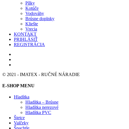
Pílky
Kotúče
Vodováhy
Brúsne doplnky
Kliešte
Vrecia
KONTAKT
PRIHLÁSIŤ
REGISTRÁCIA
© 2021 - IMATEX - RUČNÉ NÁRADIE
E-SHOP MENU
Hladítka
Hladítka – Brúsne
Hladítka nerezové
Hladítka PVC
Štetce
Valčeky
Špachtle