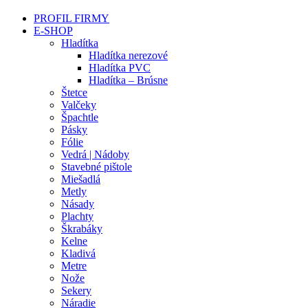
PROFIL FIRMY
E-SHOP
Hladítka
Hladítka nerezové
Hladítka PVC
Hladítka – Brúsne
Štetce
Valčeky
Špachtle
Pásky
Fólie
Vedrá | Nádoby
Stavebné pištole
Miešadlá
Metly
Násady
Plachty
Škrabáky
Kelne
Kladivá
Metre
Nože
Sekery
Náradie