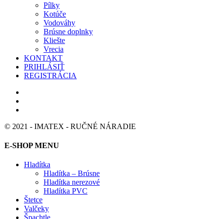
Pílky
Kotúče
Vodováhy
Brúsne doplnky
Kliešte
Vrecia
KONTAKT
PRIHLÁSIŤ
REGISTRÁCIA
© 2021 - IMATEX - RUČNÉ NÁRADIE
E-SHOP MENU
Hladítka
Hladítka – Brúsne
Hladítka nerezové
Hladítka PVC
Štetce
Valčeky
Špachtle