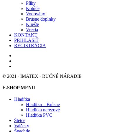
Pílky
Kotúče
Vodováhy
Brúsne doplnky
Kliešte
Vrecia
KONTAKT
PRIHLÁSIŤ
REGISTRÁCIA
© 2021 - IMATEX - RUČNÉ NÁRADIE
E-SHOP MENU
Hladítka
Hladítka – Brúsne
Hladítka nerezové
Hladítka PVC
Štetce
Valčeky
Špachtle