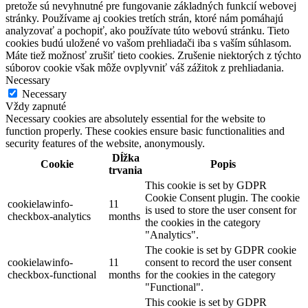
pretože sú nevyhnutné pre fungovanie základných funkcií webovej
stránky. Používame aj cookies tretích strán, ktoré nám pomáhajú
analyzovať a pochopiť, ako používate túto webovú stránku. Tieto
cookies budú uložené vo vašom prehliadači iba s vaším súhlasom.
Máte tiež možnosť zrušiť tieto cookies. Zrušenie niektorých z týchto
súborov cookie však môže ovplyvniť váš zážitok z prehliadania.
Necessary
Necessary
Vždy zapnuté
Necessary cookies are absolutely essential for the website to
function properly. These cookies ensure basic functionalities and
security features of the website, anonymously.
Dĺžka
Cookie
Popis
trvania
This cookie is set by GDPR
Cookie Consent plugin. The cookie
cookielawinfo-
11
is used to store the user consent for
checkbox-analytics
months
the cookies in the category
"Analytics".
The cookie is set by GDPR cookie
cookielawinfo-
11
consent to record the user consent
checkbox-functional
months
for the cookies in the category
"Functional".
This cookie is set by GDPR