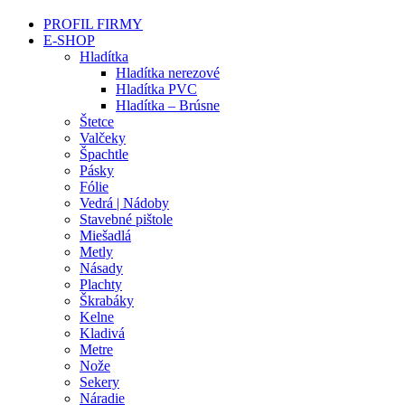
PROFIL FIRMY
E-SHOP
Hladítka
Hladítka nerezové
Hladítka PVC
Hladítka – Brúsne
Štetce
Valčeky
Špachtle
Pásky
Fólie
Vedrá | Nádoby
Stavebné pištole
Miešadlá
Metly
Násady
Plachty
Škrabáky
Kelne
Kladivá
Metre
Nože
Sekery
Náradie