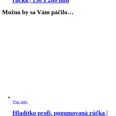
rúčka | 130 x 280 mm
Možno by sa Vám páčilo…
Viac info
Hladítko profi, pogumovaná rúčka |