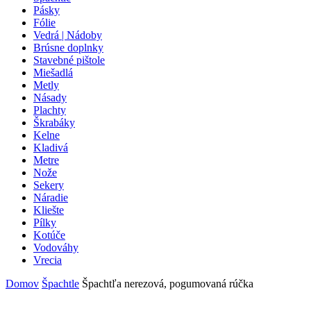
Pásky
Fólie
Vedrá | Nádoby
Brúsne doplnky
Stavebné pištole
Miešadlá
Metly
Násady
Plachty
Škrabáky
Kelne
Kladivá
Metre
Nože
Sekery
Náradie
Kliešte
Pílky
Kotúče
Vodováhy
Vrecia
Domov
Špachtle
Špachtľa nerezová, pogumovaná rúčka