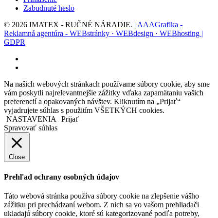
Zabudnuté heslo
© 2026 IMATEX - RUČNÉ NÁRADIE.
| AAAGrafika -
Reklamná agentúra - WEBstránky · WEBdesign · WEBhosting |
GDPR
facebook
instagram
Na našich webových stránkach používame súbory cookie, aby sme
vám poskytli najrelevantnejšie zážitky vďaka zapamätaniu vašich
preferencií a opakovaných návštev. Kliknutím na „Prijať“
vyjadrujete súhlas s použitím VŠETKÝCH cookies.
NASTAVENIA
Prijať
Spravovať súhlas
Close
Prehľad ochrany osobných údajov
Táto webová stránka používa súbory cookie na zlepšenie vášho
zážitku pri prechádzaní webom. Z nich sa vo vašom prehliadači
ukladajú súbory cookie, ktoré sú kategorizované podľa potreby,