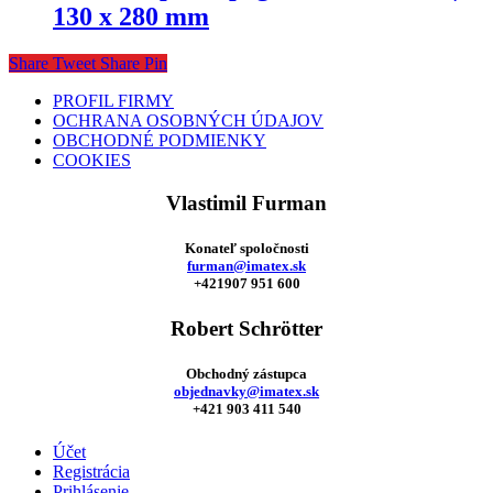
130 x 280 mm
Share
Tweet
Share
Pin
PROFIL FIRMY
OCHRANA OSOBNÝCH ÚDAJOV
OBCHODNÉ PODMIENKY
COOKIES
Vlastimil Furman
Konateľ spoločnosti
furman@imatex.sk
+421907 951 600
Robert Schrötter
Obchodný zástupca
objednavky@imatex.sk
+421 903 411 540
Účet
Registrácia
Prihlásenie