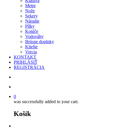
Kladivá
Metre
Nože
Sekery
Náradie
Pílky
Kotúče
Vodováhy
Brúsne doplnky
Kliešte
Vrecia
KONTAKT
PRIHLÁSIŤ
REGISTRÁCIA
search
account
0
was successfully added to your cart.
Košík
facebook
instagram
phone
email