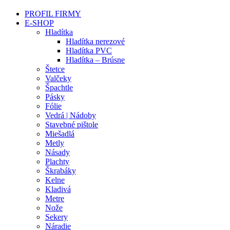
PROFIL FIRMY
E-SHOP
Hladítka
Hladítka nerezové
Hladítka PVC
Hladítka – Brúsne
Štetce
Valčeky
Špachtle
Pásky
Fólie
Vedrá | Nádoby
Stavebné pištole
Miešadlá
Metly
Násady
Plachty
Škrabáky
Kelne
Kladivá
Metre
Nože
Sekery
Náradie