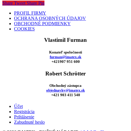
Share
Tweet
Share
Pin
PROFIL FIRMY
OCHRANA OSOBNÝCH ÚDAJOV
OBCHODNÉ PODMIENKY
COOKIES
Vlastimil Furman
Konateľ spoločnosti
furman@imatex.sk
+421907 951 600
Robert Schrötter
Obchodný zástupca
objednavky@imatex.sk
+421 903 411 540
Účet
Registrácia
Prihlásenie
Zabudnuté heslo