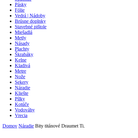
Pásky
Fólie
Vedrá | Nádoby
Brúsne doplnky
Stavebné pištole
Miešadlá
Metly
Násady
Plachty
Škrabáky
Kelne
Kladivá
Metre
Nože
Sekery
Náradie
Kliešte
Pílky
Kotúče
Vodováhy
Vrecia
Domov
Náradie
Bity titánové Draumet Ti.