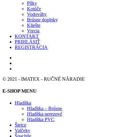
Pílky
Kotúče
Vodováhy
Brúsne doplnky
Kliešte
Vrecia
KONTAKT
PRIHLÁSIŤ
REGISTRÁCIA
© 2021 - IMATEX - RUČNÉ NÁRADIE
E-SHOP MENU
Hladítka
Hladítka – Brúsne
Hladítka nerezové
Hladítka PVC
Štetce
Valčeky
Špachtle