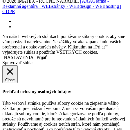
© 2026 IMATEX - RUČNÉ NÁRADIE.
| AAAGrafika -
Reklamná agentúra - WEBstránky · WEBdesign · WEBhosting |
GDPR
facebook
instagram
Na našich webových stránkach používame súbory cookie, aby sme
vám poskytli najrelevantnejšie zážitky vďaka zapamätaniu vašich
preferencií a opakovaných návštev. Kliknutím na „Prijať“
vyjadrujete súhlas s použitím VŠETKÝCH cookies.
NASTAVENIA
Prijať
Spravovať súhlas
Close
Prehľad ochrany osobných údajov
Táto webová stránka používa súbory cookie na zlepšenie vášho
zážitku pri prechádzaní webom. Z nich sa vo vašom prehliadači
ukladajú súbory cookie, ktoré sú kategorizované podľa potreby,
pretože sú nevyhnutné pre fungovanie základných funkcií webovej
stránky. Používame aj cookies tretích strán, ktoré nám pomáhajú
analyzovať a pochopiť, ako používate túto webovú stránku. Tieto