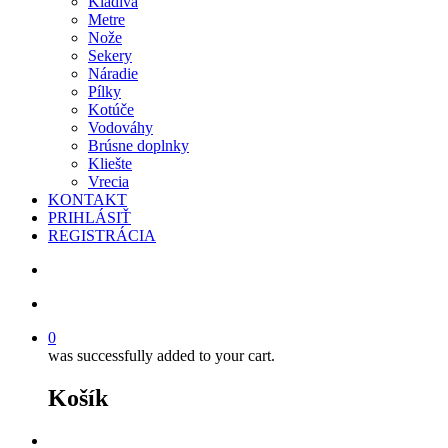
Kladivá
Metre
Nože
Sekery
Náradie
Pílky
Kotúče
Vodováhy
Brúsne doplnky
Kliešte
Vrecia
KONTAKT
PRIHLÁSIŤ
REGISTRÁCIA
search
account
0
was successfully added to your cart.
Košík
facebook
instagram
phone
email