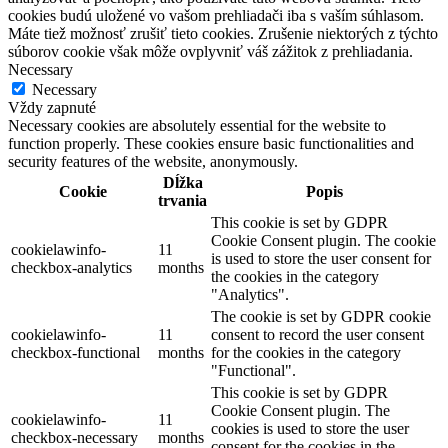
cookies budú uložené vo vašom prehliadači iba s vaším súhlasom.
Máte tiež možnosť zrušiť tieto cookies. Zrušenie niektorých z týchto
súborov cookie však môže ovplyvniť váš zážitok z prehliadania.
Necessary
Necessary
Vždy zapnuté
Necessary cookies are absolutely essential for the website to
function properly. These cookies ensure basic functionalities and
security features of the website, anonymously.
Dĺžka
Cookie
Popis
trvania
This cookie is set by GDPR
Cookie Consent plugin. The cookie
cookielawinfo-
11
is used to store the user consent for
checkbox-analytics
months
the cookies in the category
"Analytics".
The cookie is set by GDPR cookie
cookielawinfo-
11
consent to record the user consent
checkbox-functional
months
for the cookies in the category
"Functional".
This cookie is set by GDPR
Cookie Consent plugin. The
cookielawinfo-
11
cookies is used to store the user
checkbox-necessary
months
consent for the cookies in the