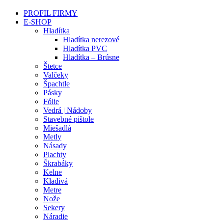
PROFIL FIRMY
E-SHOP
Hladítka
Hladítka nerezové
Hladítka PVC
Hladítka – Brúsne
Štetce
Valčeky
Špachtle
Pásky
Fólie
Vedrá | Nádoby
Stavebné pištole
Miešadlá
Metly
Násady
Plachty
Škrabáky
Kelne
Kladivá
Metre
Nože
Sekery
Náradie