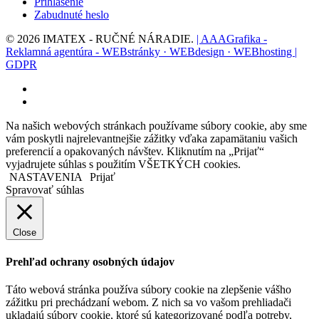
Prihlásenie
Zabudnuté heslo
© 2026 IMATEX - RUČNÉ NÁRADIE.
| AAAGrafika -
Reklamná agentúra - WEBstránky · WEBdesign · WEBhosting |
GDPR
facebook
instagram
Na našich webových stránkach používame súbory cookie, aby sme
vám poskytli najrelevantnejšie zážitky vďaka zapamätaniu vašich
preferencií a opakovaných návštev. Kliknutím na „Prijať“
vyjadrujete súhlas s použitím VŠETKÝCH cookies.
NASTAVENIA
Prijať
Spravovať súhlas
Close
Prehľad ochrany osobných údajov
Táto webová stránka používa súbory cookie na zlepšenie vášho
zážitku pri prechádzaní webom. Z nich sa vo vašom prehliadači
ukladajú súbory cookie, ktoré sú kategorizované podľa potreby,