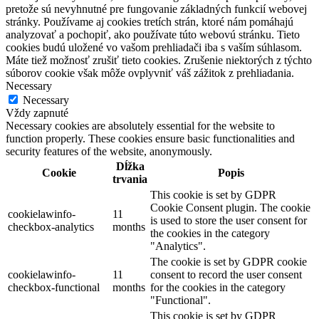
pretože sú nevyhnutné pre fungovanie základných funkcií webovej
stránky. Používame aj cookies tretích strán, ktoré nám pomáhajú
analyzovať a pochopiť, ako používate túto webovú stránku. Tieto
cookies budú uložené vo vašom prehliadači iba s vaším súhlasom.
Máte tiež možnosť zrušiť tieto cookies. Zrušenie niektorých z týchto
súborov cookie však môže ovplyvniť váš zážitok z prehliadania.
Necessary
Necessary
Vždy zapnuté
Necessary cookies are absolutely essential for the website to
function properly. These cookies ensure basic functionalities and
security features of the website, anonymously.
Dĺžka
Cookie
Popis
trvania
This cookie is set by GDPR
Cookie Consent plugin. The cookie
cookielawinfo-
11
is used to store the user consent for
checkbox-analytics
months
the cookies in the category
"Analytics".
The cookie is set by GDPR cookie
cookielawinfo-
11
consent to record the user consent
checkbox-functional
months
for the cookies in the category
"Functional".
This cookie is set by GDPR