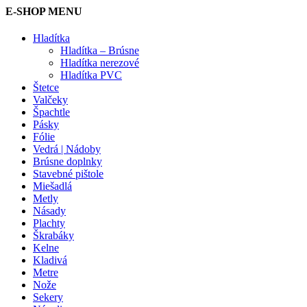
E-SHOP MENU
Hladítka
Hladítka – Brúsne
Hladítka nerezové
Hladítka PVC
Štetce
Valčeky
Špachtle
Pásky
Fólie
Vedrá | Nádoby
Brúsne doplnky
Stavebné pištole
Miešadlá
Metly
Násady
Plachty
Škrabáky
Kelne
Kladivá
Metre
Nože
Sekery