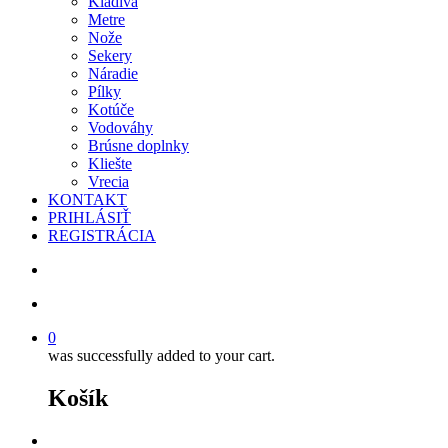
Kladivá
Metre
Nože
Sekery
Náradie
Pílky
Kotúče
Vodováhy
Brúsne doplnky
Kliešte
Vrecia
KONTAKT
PRIHLÁSIŤ
REGISTRÁCIA
search
account
0
was successfully added to your cart.
Košík
facebook
instagram
phone
email