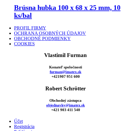
Brúsna hubka 100 x 68 x 25 mm, 10
ks/bal
PROFIL FIRMY
OCHRANA OSOBNÝCH ÚDAJOV
OBCHODNÉ PODMIENKY
COOKIES
Vlastimil Furman
Konateľ spoločnosti
furman@imatex.sk
+421907 951 600
Robert Schrötter
Obchodný zástupca
objednavky@imatex.sk
+421 903 411 540
Účet
Registrácia