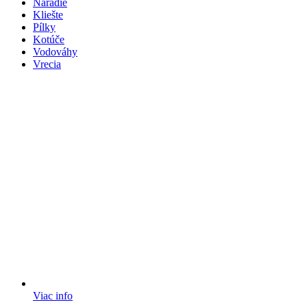
Náradie
Kliešte
Pílky
Kotúče
Vodováhy
Vrecia
Viac info