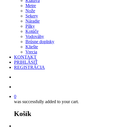
Kladivá
Metre
Nože
Sekery
Náradie
Pílky
Kotúče
Vodováhy
Brúsne doplnky
Kliešte
Vrecia
KONTAKT
PRIHLÁSIŤ
REGISTRÁCIA
search
account
0
was successfully added to your cart.
Košík
facebook
instagram
phone
email