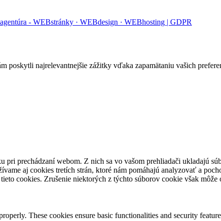
 agentúra - WEBstránky · WEBdesign · WEBhosting |
GDPR
poskytli najrelevantnejšie zážitky vďaka zapamätaniu vašich preferenc
u pri prechádzaní webom. Z nich sa vo vašom prehliadači ukladajú súb
ívame aj cookies tretích strán, ktoré nám pomáhajú analyzovať a pocho
tieto cookies. Zrušenie niektorých z týchto súborov cookie však môže o
 properly. These cookies ensure basic functionalities and security featu