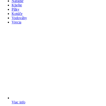
Náradie
Kliešte
Pílky
Kotúče
Vodováhy
Vrecia
Viac info