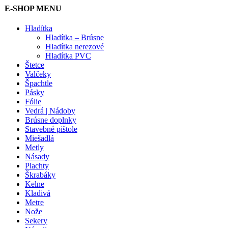
E-SHOP MENU
Hladítka
Hladítka – Brúsne
Hladítka nerezové
Hladítka PVC
Štetce
Valčeky
Špachtle
Pásky
Fólie
Vedrá | Nádoby
Brúsne doplnky
Stavebné pištole
Miešadlá
Metly
Násady
Plachty
Škrabáky
Kelne
Kladivá
Metre
Nože
Sekery