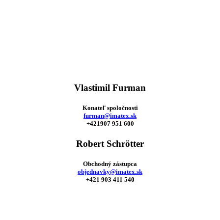
Vlastimil Furman
Konateľ spoločnosti
furman@imatex.sk
+421907 951 600
Robert Schrötter
Obchodný zástupca
objednavky@imatex.sk
+421 903 411 540