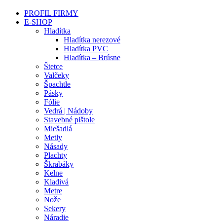
PROFIL FIRMY
E-SHOP
Hladítka
Hladítka nerezové
Hladítka PVC
Hladítka – Brúsne
Štetce
Valčeky
Špachtle
Pásky
Fólie
Vedrá | Nádoby
Stavebné pištole
Miešadlá
Metly
Násady
Plachty
Škrabáky
Kelne
Kladivá
Metre
Nože
Sekery
Náradie