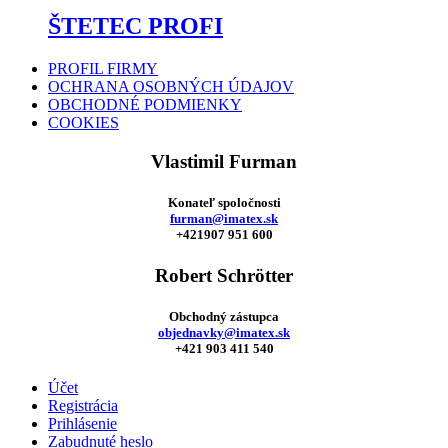
ŠTETEC PROFI
PROFIL FIRMY
OCHRANA OSOBNÝCH ÚDAJOV
OBCHODNÉ PODMIENKY
COOKIES
Vlastimil Furman
Konateľ spoločnosti
furman@imatex.sk
+421907 951 600
Robert Schrötter
Obchodný zástupca
objednavky@imatex.sk
+421 903 411 540
Účet
Registrácia
Prihlásenie
Zabudnuté heslo