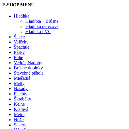
E-SHOP MENU
Hladítka
Hladítka – Brúsne
Hladítka nerezové
Hladítka PVC
Štetce
Valčeky
Špachtle
Pásky
Fólie
Vedrá | Nádoby
Brúsne doplnky
Stavebné pištole
Miešadlá
Metly
Násady
Plachty
Škrabáky
Kelne
Kladivá
Metre
Nože
Sekery