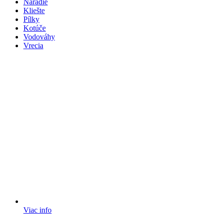
Náradie
Kliešte
Pílky
Kotúče
Vodováhy
Vrecia
Viac info