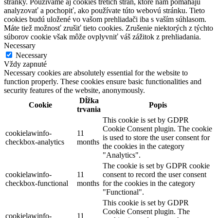
stránky. Používame aj cookies tretích strán, ktoré nám pomáhajú
analyzovať a pochopiť, ako používate túto webovú stránku. Tieto
cookies budú uložené vo vašom prehliadači iba s vaším súhlasom.
Máte tiež možnosť zrušiť tieto cookies. Zrušenie niektorých z týchto
súborov cookie však môže ovplyvniť váš zážitok z prehliadania.
Necessary
Necessary
Vždy zapnuté
Necessary cookies are absolutely essential for the website to
function properly. These cookies ensure basic functionalities and
security features of the website, anonymously.
Dĺžka
Cookie
Popis
trvania
This cookie is set by GDPR
Cookie Consent plugin. The cookie
cookielawinfo-
11
is used to store the user consent for
checkbox-analytics
months
the cookies in the category
"Analytics".
The cookie is set by GDPR cookie
cookielawinfo-
11
consent to record the user consent
checkbox-functional
months
for the cookies in the category
"Functional".
This cookie is set by GDPR
Cookie Consent plugin. The
cookielawinfo-
11