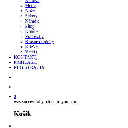
Kladivá
Metre
Nože
Sekery
Náradie
Pílky
Kotúče
Vodováhy
Brúsne doplnky
Kliešte
Vrecia
KONTAKT
PRIHLÁSIŤ
REGISTRÁCIA
search
account
0
was successfully added to your cart.
Košík
facebook
instagram
phone
email