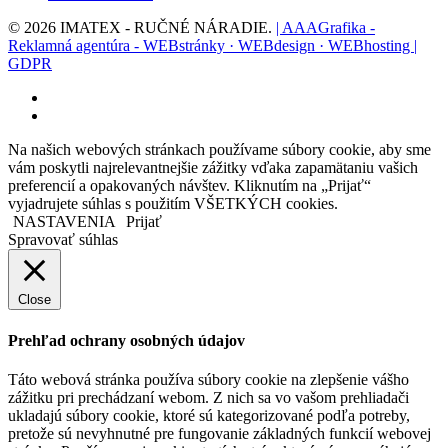
© 2026 IMATEX - RUČNÉ NÁRADIE.
| AAAGrafika -
Reklamná agentúra - WEBstránky · WEBdesign · WEBhosting |
GDPR
facebook
instagram
Na našich webových stránkach používame súbory cookie, aby sme
vám poskytli najrelevantnejšie zážitky vďaka zapamätaniu vašich
preferencií a opakovaných návštev. Kliknutím na „Prijať“
vyjadrujete súhlas s použitím VŠETKÝCH cookies.
NASTAVENIA
Prijať
Spravovať súhlas
Close
Prehľad ochrany osobných údajov
Táto webová stránka používa súbory cookie na zlepšenie vášho
zážitku pri prechádzaní webom. Z nich sa vo vašom prehliadači
ukladajú súbory cookie, ktoré sú kategorizované podľa potreby,
pretože sú nevyhnutné pre fungovanie základných funkcií webovej