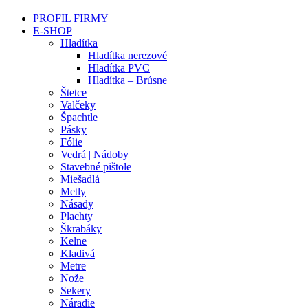
PROFIL FIRMY
E-SHOP
Hladítka
Hladítka nerezové
Hladítka PVC
Hladítka – Brúsne
Štetce
Valčeky
Špachtle
Pásky
Fólie
Vedrá | Nádoby
Stavebné pištole
Miešadlá
Metly
Násady
Plachty
Škrabáky
Kelne
Kladivá
Metre
Nože
Sekery
Náradie