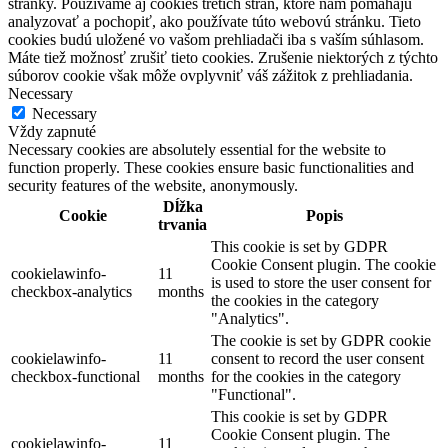
stránky. Používame aj cookies tretích strán, ktoré nám pomáhajú
analyzovať a pochopiť, ako používate túto webovú stránku. Tieto
cookies budú uložené vo vašom prehliadači iba s vaším súhlasom.
Máte tiež možnosť zrušiť tieto cookies. Zrušenie niektorých z týchto
súborov cookie však môže ovplyvniť váš zážitok z prehliadania.
Necessary
Necessary
Vždy zapnuté
Necessary cookies are absolutely essential for the website to
function properly. These cookies ensure basic functionalities and
security features of the website, anonymously.
Dĺžka
Cookie
Popis
trvania
This cookie is set by GDPR
Cookie Consent plugin. The cookie
cookielawinfo-
11
is used to store the user consent for
checkbox-analytics
months
the cookies in the category
"Analytics".
The cookie is set by GDPR cookie
cookielawinfo-
11
consent to record the user consent
checkbox-functional
months
for the cookies in the category
"Functional".
This cookie is set by GDPR
Cookie Consent plugin. The
cookielawinfo-
11