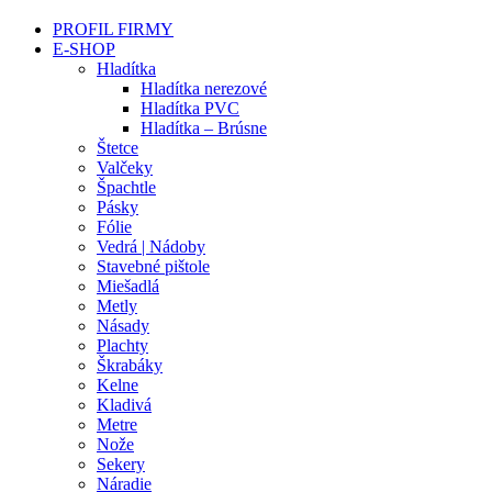
PROFIL FIRMY
E-SHOP
Hladítka
Hladítka nerezové
Hladítka PVC
Hladítka – Brúsne
Štetce
Valčeky
Špachtle
Pásky
Fólie
Vedrá | Nádoby
Stavebné pištole
Miešadlá
Metly
Násady
Plachty
Škrabáky
Kelne
Kladivá
Metre
Nože
Sekery
Náradie