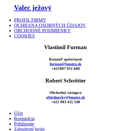
Valec ježový
PROFIL FIRMY
OCHRANA OSOBNÝCH ÚDAJOV
OBCHODNÉ PODMIENKY
COOKIES
Vlastimil Furman
Konateľ spoločnosti
furman@imatex.sk
+421907 951 600
Robert Schrötter
Obchodný zástupca
objednavky@imatex.sk
+421 903 411 540
Účet
Registrácia
Prihlásenie
Zabudnuté heslo