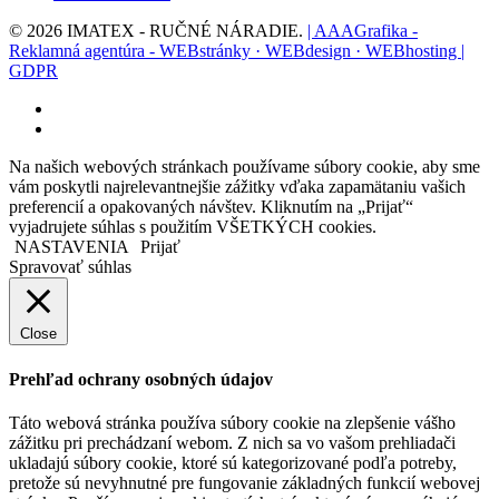
© 2026 IMATEX - RUČNÉ NÁRADIE.
| AAAGrafika -
Reklamná agentúra - WEBstránky · WEBdesign · WEBhosting |
GDPR
facebook
instagram
Na našich webových stránkach používame súbory cookie, aby sme
vám poskytli najrelevantnejšie zážitky vďaka zapamätaniu vašich
preferencií a opakovaných návštev. Kliknutím na „Prijať“
vyjadrujete súhlas s použitím VŠETKÝCH cookies.
NASTAVENIA
Prijať
Spravovať súhlas
Close
Prehľad ochrany osobných údajov
Táto webová stránka používa súbory cookie na zlepšenie vášho
zážitku pri prechádzaní webom. Z nich sa vo vašom prehliadači
ukladajú súbory cookie, ktoré sú kategorizované podľa potreby,
pretože sú nevyhnutné pre fungovanie základných funkcií webovej