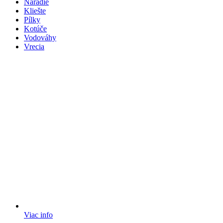
Náradie
Kliešte
Pílky
Kotúče
Vodováhy
Vrecia
Viac info