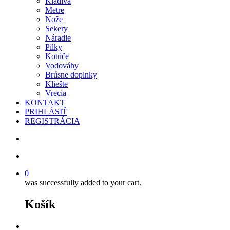
Kladivá
Metre
Nože
Sekery
Náradie
Pílky
Kotúče
Vodováhy
Brúsne doplnky
Kliešte
Vrecia
KONTAKT
PRIHLÁSIŤ
REGISTRÁCIA
search
account
0
was successfully added to your cart.
Košík
facebook
instagram
phone
email