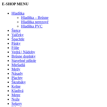
E-SHOP MENU
Hladítka
Hladítka – Brúsne
Hladítka nerezové
Hladítka PVC
Štetce
Valčeky
Špachtle
Pásky
Fólie
Vedrá | Nádoby
Brúsne doplnky
Stavebné pištole
Miešadlá
Metly
Násady
Plachty
Škrabáky
Kelne
Kladivá
Metre
Nože
Sekery