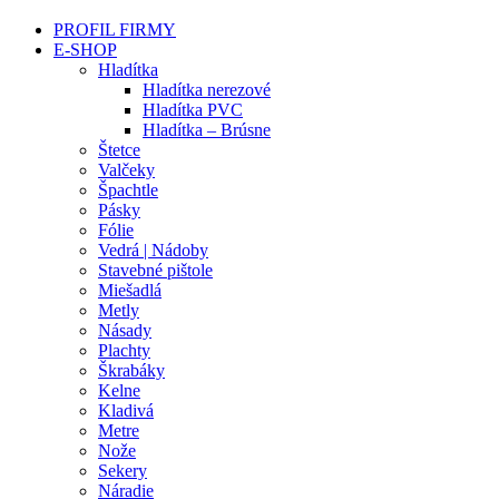
PROFIL FIRMY
E-SHOP
Hladítka
Hladítka nerezové
Hladítka PVC
Hladítka – Brúsne
Štetce
Valčeky
Špachtle
Pásky
Fólie
Vedrá | Nádoby
Stavebné pištole
Miešadlá
Metly
Násady
Plachty
Škrabáky
Kelne
Kladivá
Metre
Nože
Sekery
Náradie