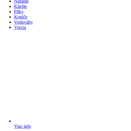
Náradie
Kliešte
Pílky
Kotúče
Vodováhy
Vrecia
Viac info