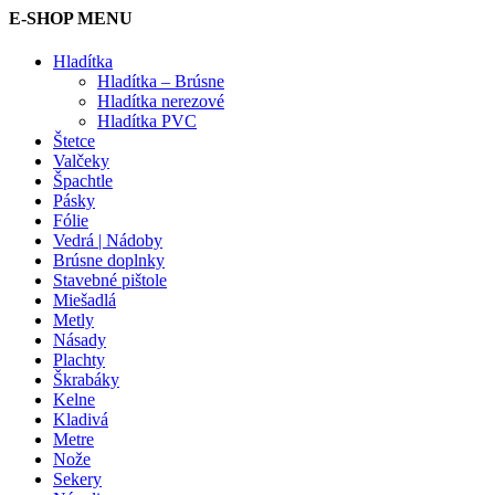
E-SHOP MENU
Hladítka
Hladítka – Brúsne
Hladítka nerezové
Hladítka PVC
Štetce
Valčeky
Špachtle
Pásky
Fólie
Vedrá | Nádoby
Brúsne doplnky
Stavebné pištole
Miešadlá
Metly
Násady
Plachty
Škrabáky
Kelne
Kladivá
Metre
Nože
Sekery