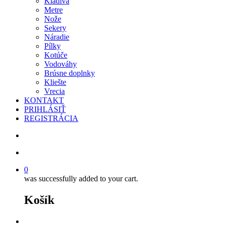
Kladivá
Metre
Nože
Sekery
Náradie
Pílky
Kotúče
Vodováhy
Brúsne doplnky
Kliešte
Vrecia
KONTAKT
PRIHLÁSIŤ
REGISTRÁCIA
search
account
0
was successfully added to your cart.
Košík
facebook
instagram
phone
email