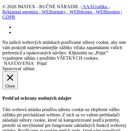
© 2026 IMATEX - RUČNÉ NÁRADIE.
| AAAGrafika -
Reklamná agentúra - WEBstránky · WEBdesign · WEBhosting |
GDPR
facebook
instagram
Na našich webových stránkach používame súbory cookie, aby sme
vám poskytli najrelevantnejšie zážitky vďaka zapamätaniu vašich
preferencií a opakovaných návštev. Kliknutím na „Prijať“
vyjadrujete súhlas s použitím VŠETKÝCH cookies.
NASTAVENIA
Prijať
Spravovať súhlas
Close
Prehľad ochrany osobných údajov
Táto webová stránka používa súbory cookie na zlepšenie vášho
zážitku pri prechádzaní webom. Z nich sa vo vašom prehliadači
ukladajú súbory cookie, ktoré sú kategorizované podľa potreby,
pretože sú nevyhnutné pre fungovanie základných funkcií webovej
stránky. Používame aj cookies tretích strán, ktoré nám pomáhajú