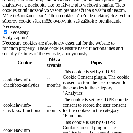
analyzovať a pochopiť, ako používate túto webovú stránku. Tieto
cookies budú uložené vo vašom prehliadači iba s vaším súhlasom.
Máte tiež možnosť zrušiť tieto cookies. Zrušenie niektorých z týchto
súborov cookie však môže ovplyvniť váš zážitok z prehliadania.
Necessary
Necessary
Vždy zapnuté
Necessary cookies are absolutely essential for the website to
function properly. These cookies ensure basic functionalities and
security features of the website, anonymously.
Dĺžka
Cookie
Popis
trvania
This cookie is set by GDPR
Cookie Consent plugin. The cookie
cookielawinfo-
11
is used to store the user consent for
checkbox-analytics
months
the cookies in the category
"Analytics".
The cookie is set by GDPR cookie
cookielawinfo-
11
consent to record the user consent
checkbox-functional
months
for the cookies in the category
"Functional".
This cookie is set by GDPR
Cookie Consent plugin. The
cookielawinfo-
11
cookies is used to store the user