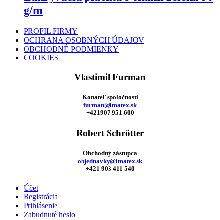
g/m
PROFIL FIRMY
OCHRANA OSOBNÝCH ÚDAJOV
OBCHODNÉ PODMIENKY
COOKIES
Vlastimil Furman
Konateľ spoločnosti
furman@imatex.sk
+421907 951 600
Robert Schrötter
Obchodný zástupca
objednavky@imatex.sk
+421 903 411 540
Účet
Registrácia
Prihlásenie
Zabudnuté heslo