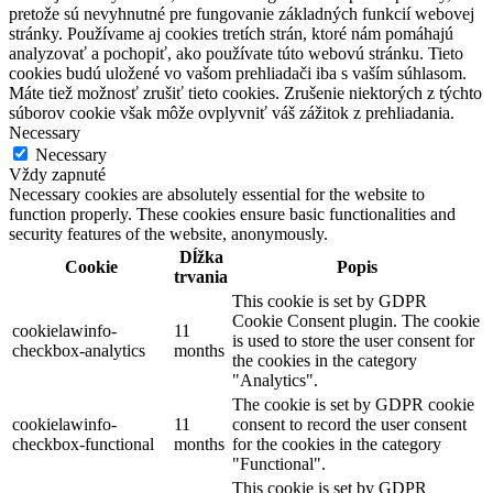
pretože sú nevyhnutné pre fungovanie základných funkcií webovej
stránky. Používame aj cookies tretích strán, ktoré nám pomáhajú
analyzovať a pochopiť, ako používate túto webovú stránku. Tieto
cookies budú uložené vo vašom prehliadači iba s vaším súhlasom.
Máte tiež možnosť zrušiť tieto cookies. Zrušenie niektorých z týchto
súborov cookie však môže ovplyvniť váš zážitok z prehliadania.
Necessary
Necessary
Vždy zapnuté
Necessary cookies are absolutely essential for the website to
function properly. These cookies ensure basic functionalities and
security features of the website, anonymously.
Dĺžka
Cookie
Popis
trvania
This cookie is set by GDPR
Cookie Consent plugin. The cookie
cookielawinfo-
11
is used to store the user consent for
checkbox-analytics
months
the cookies in the category
"Analytics".
The cookie is set by GDPR cookie
cookielawinfo-
11
consent to record the user consent
checkbox-functional
months
for the cookies in the category
"Functional".
This cookie is set by GDPR