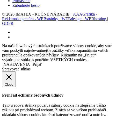
Prihlásenie
Zabudnuté heslo
© 2026 IMATEX - RUČNÉ NÁRADIE.
| AAAGrafika -
Reklamná agentúra - WEBstránky · WEBdesign · WEBhosting |
GDPR
facebook
instagram
Na našich webových stránkach používame súbory cookie, aby sme
vám poskytli najrelevantnejšie zážitky vďaka zapamätaniu vašich
preferencií a opakovaných návštev. Kliknutím na „Prijať“
vyjadrujete súhlas s použitím VŠETKÝCH cookies.
NASTAVENIA
Prijať
Spravovať súhlas
Close
Prehľad ochrany osobných údajov
Táto webová stránka používa súbory cookie na zlepšenie vášho
zážitku pri prechádzaní webom. Z nich sa vo vašom prehliadači
ukladajú súbory cookie, ktoré sú kategorizované podľa potreby,