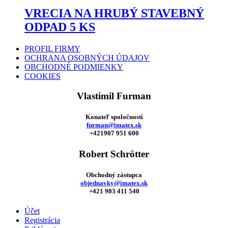
VRECIA NA HRUBÝ STAVEBNÝ
ODPAD 5 KS
PROFIL FIRMY
OCHRANA OSOBNÝCH ÚDAJOV
OBCHODNÉ PODMIENKY
COOKIES
Vlastimil Furman
Konateľ spoločnosti
furman@imatex.sk
+421907 951 600
Robert Schrötter
Obchodný zástupca
objednavky@imatex.sk
+421 903 411 540
Účet
Registrácia