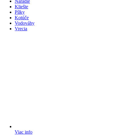
Náradie
Kliešte
Pílky
Kotúče
Vodováhy
Vrecia
Viac info