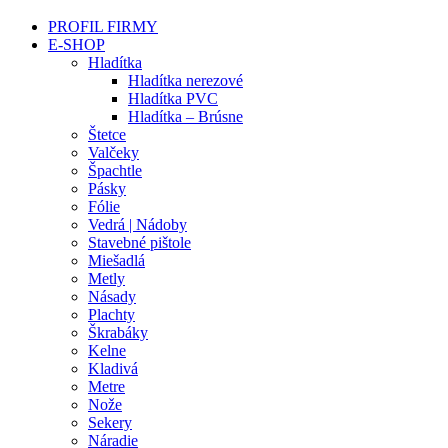
PROFIL FIRMY
E-SHOP
Hladítka
Hladítka nerezové
Hladítka PVC
Hladítka – Brúsne
Štetce
Valčeky
Špachtle
Pásky
Fólie
Vedrá | Nádoby
Stavebné pištole
Miešadlá
Metly
Násady
Plachty
Škrabáky
Kelne
Kladivá
Metre
Nože
Sekery
Náradie