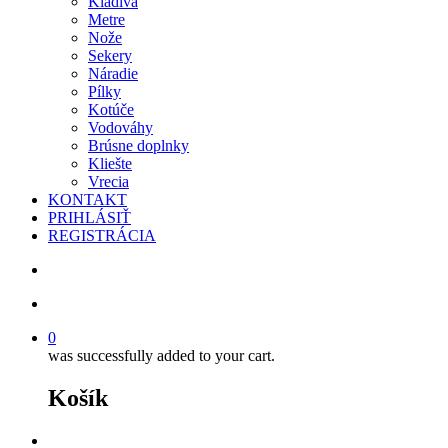
Kladivá
Metre
Nože
Sekery
Náradie
Pílky
Kotúče
Vodováhy
Brúsne doplnky
Kliešte
Vrecia
KONTAKT
PRIHLÁSIŤ
REGISTRÁCIA
search
account
0
was successfully added to your cart.
Košík
facebook
instagram
phone
email