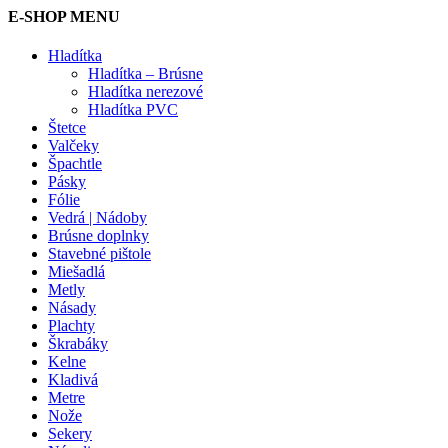
E-SHOP MENU
Hladítka
Hladítka – Brúsne
Hladítka nerezové
Hladítka PVC
Štetce
Valčeky
Špachtle
Pásky
Fólie
Vedrá | Nádoby
Brúsne doplnky
Stavebné pištole
Miešadlá
Metly
Násady
Plachty
Škrabáky
Kelne
Kladivá
Metre
Nože
Sekery