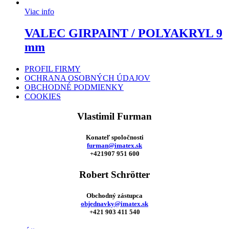
Viac info
VALEC GIRPAINT / POLYAKRYL 9
mm
PROFIL FIRMY
OCHRANA OSOBNÝCH ÚDAJOV
OBCHODNÉ PODMIENKY
COOKIES
Vlastimil Furman
Konateľ spoločnosti
furman@imatex.sk
+421907 951 600
Robert Schrötter
Obchodný zástupca
objednavky@imatex.sk
+421 903 411 540