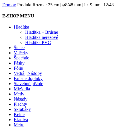
Domov
Produkt Rozmer
25 cm | ⌀8/48 mm | hr. 9 mm | 12/48
E-SHOP MENU
Hladítka
Hladítka – Brúsne
Hladítka nerezové
Hladítka PVC
Štetce
Valčeky
Špachtle
Pásky
Fólie
Vedrá | Nádoby
Brúsne doplnky
Stavebné pištole
Miešadlá
Metly
Násady
Plachty
Škrabáky
Kelne
Kladivá
Metre