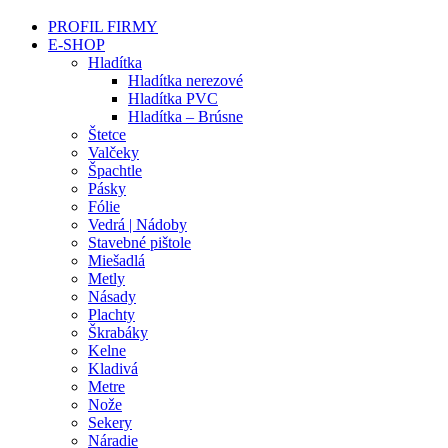
PROFIL FIRMY
E-SHOP
Hladítka
Hladítka nerezové
Hladítka PVC
Hladítka – Brúsne
Štetce
Valčeky
Špachtle
Pásky
Fólie
Vedrá | Nádoby
Stavebné pištole
Miešadlá
Metly
Násady
Plachty
Škrabáky
Kelne
Kladivá
Metre
Nože
Sekery
Náradie