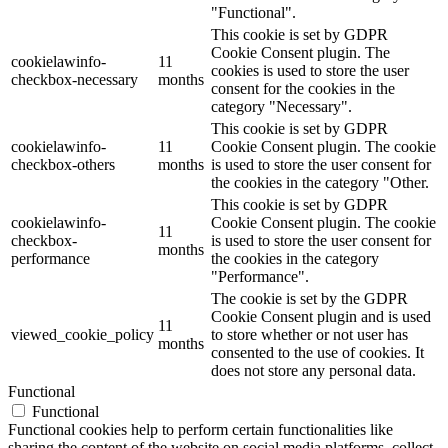
"Functional".
This cookie is set by GDPR
Cookie Consent plugin. The
cookielawinfo-
11
cookies is used to store the user
checkbox-necessary
months
consent for the cookies in the
category "Necessary".
This cookie is set by GDPR
cookielawinfo-
11
Cookie Consent plugin. The cookie
checkbox-others
months
is used to store the user consent for
the cookies in the category "Other.
This cookie is set by GDPR
cookielawinfo-
Cookie Consent plugin. The cookie
11
checkbox-
is used to store the user consent for
months
performance
the cookies in the category
"Performance".
The cookie is set by the GDPR
Cookie Consent plugin and is used
11
viewed_cookie_policy
to store whether or not user has
months
consented to the use of cookies. It
does not store any personal data.
Functional
Functional
Functional cookies help to perform certain functionalities like
sharing the content of the website on social media platforms, collect