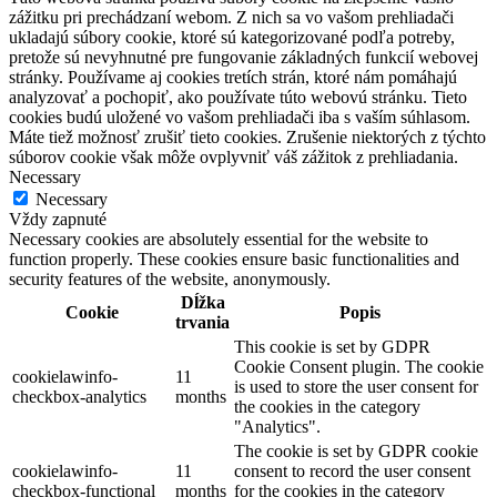
zážitku pri prechádzaní webom. Z nich sa vo vašom prehliadači
ukladajú súbory cookie, ktoré sú kategorizované podľa potreby,
pretože sú nevyhnutné pre fungovanie základných funkcií webovej
stránky. Používame aj cookies tretích strán, ktoré nám pomáhajú
analyzovať a pochopiť, ako používate túto webovú stránku. Tieto
cookies budú uložené vo vašom prehliadači iba s vaším súhlasom.
Máte tiež možnosť zrušiť tieto cookies. Zrušenie niektorých z týchto
súborov cookie však môže ovplyvniť váš zážitok z prehliadania.
Necessary
Necessary
Vždy zapnuté
Necessary cookies are absolutely essential for the website to
function properly. These cookies ensure basic functionalities and
security features of the website, anonymously.
Dĺžka
Cookie
Popis
trvania
This cookie is set by GDPR
Cookie Consent plugin. The cookie
cookielawinfo-
11
is used to store the user consent for
checkbox-analytics
months
the cookies in the category
"Analytics".
The cookie is set by GDPR cookie
cookielawinfo-
11
consent to record the user consent
checkbox-functional
months
for the cookies in the category