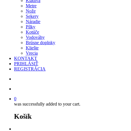
Kladivá
Metre
Nože
Sekery
Náradie
Pílky
Kotúče
Vodováhy
Brúsne doplnky
Kliešte
Vrecia
KONTAKT
PRIHLÁSIŤ
REGISTRÁCIA
search
account
0
was successfully added to your cart.
Košík
facebook
instagram
phone
email