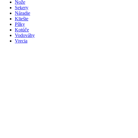
Nože
Sekery
Náradie
Kliešte
Pílky
Kotúče
Vodováhy
Vrecia