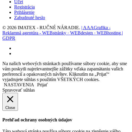
Účet
Registrácia
Prihlásenie
Zabudnuté heslo
© 2026 IMATEX - RUČNÉ NÁRADIE.
| AAAGrafika -
Reklamná agentúra - WEBstránky · WEBdesign · WEBhosting |
GDPR
facebook
instagram
Na našich webových stránkach používame súbory cookie, aby sme
vám poskytli najrelevantnejšie zážitky vďaka zapamätaniu vašich
preferencií a opakovaných návštev. Kliknutím na „Prijať“
vyjadrujete súhlas s použitím VŠETKÝCH cookies.
NASTAVENIA
Prijať
Spravovať súhlas
Close
Prehľad ochrany osobných údajov
Táto webová stránka používa súbory cookie na zlepšenie vášho