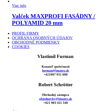
Viac info
Valček MAXPROFI FASÁDNY /
POLYAMID 20 mm
PROFIL FIRMY
OCHRANA OSOBNÝCH ÚDAJOV
OBCHODNÉ PODMIENKY
COOKIES
Vlastimil Furman
Konateľ spoločnosti
furman@imatex.sk
+421907 951 600
Robert Schrötter
Obchodný zástupca
objednavky@imatex.sk
+421 903 411 540