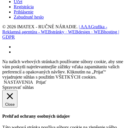
Účet
Registrácia
Prihlásenie
Zabudnuté heslo
© 2026 IMATEX - RUČNÉ NÁRADIE.
| AAAGrafika -
Reklamná agentúra - WEBstránky · WEBdesign · WEBhosting |
GDPR
facebook
instagram
Na našich webových stránkach používame súbory cookie, aby sme
vám poskytli najrelevantnejšie zážitky vďaka zapamätaniu vašich
preferencií a opakovaných návštev. Kliknutím na „Prijať“
vyjadrujete súhlas s použitím VŠETKÝCH cookies.
NASTAVENIA
Prijať
Spravovať súhlas
Close
Prehľad ochrany osobných údajov
Táto webová stránka používa súbory cookie na zlepšenie vášho