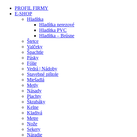
PROFIL FIRMY
E-SHOP
Hladítka
Hladítka nerezové
Hladítka PVC
Hladítka – Brúsne
Štetce
Valčeky
Špachtle
Pásky
Fólie
Vedrá | Nádoby
Stavebné pištole
Miešadlá
Metly
Násady
Plachty
Škrabáky
Kelne
Kladivá
Metre
Nože
Sekery
Náradie