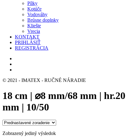
Pílky
Kotúče
Vodováhy
Brúsne doplnky
Kliešte
Vrecia
KONTAKT
PRIHLÁSIŤ
REGISTRÁCIA
© 2021 - IMATEX - RUČNÉ NÁRADIE
18 cm | ⌀8 mm/68 mm | hr.20
mm | 10/50
Zobrazený jediný výsledok