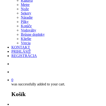
Kladivá
Metre
Nože
Sekery
Náradie
Pílky
Kotúče
Vodováhy
Brúsne doplnky
Kliešte
Vrecia
KONTAKT
PRIHLÁSIŤ
REGISTRÁCIA
search
account
0
was successfully added to your cart.
Košík
facebook
instagram
phone
email