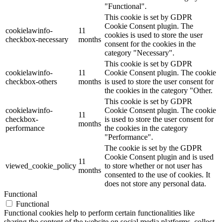
"Functional".
This cookie is set by GDPR
Cookie Consent plugin. The
cookielawinfo-
11
cookies is used to store the user
checkbox-necessary
months
consent for the cookies in the
category "Necessary".
This cookie is set by GDPR
cookielawinfo-
11
Cookie Consent plugin. The cookie
checkbox-others
months
is used to store the user consent for
the cookies in the category "Other.
This cookie is set by GDPR
cookielawinfo-
Cookie Consent plugin. The cookie
11
checkbox-
is used to store the user consent for
months
performance
the cookies in the category
"Performance".
The cookie is set by the GDPR
Cookie Consent plugin and is used
11
viewed_cookie_policy
to store whether or not user has
months
consented to the use of cookies. It
does not store any personal data.
Functional
Functional
Functional cookies help to perform certain functionalities like
sharing the content of the website on social media platforms, collect