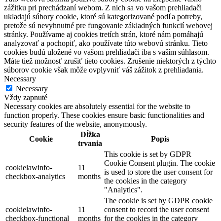
zážitku pri prechádzaní webom. Z nich sa vo vašom prehliadači
ukladajú súbory cookie, ktoré sú kategorizované podľa potreby,
pretože sú nevyhnutné pre fungovanie základných funkcií webovej
stránky. Používame aj cookies tretích strán, ktoré nám pomáhajú
analyzovať a pochopiť, ako používate túto webovú stránku. Tieto
cookies budú uložené vo vašom prehliadači iba s vaším súhlasom.
Máte tiež možnosť zrušiť tieto cookies. Zrušenie niektorých z týchto
súborov cookie však môže ovplyvniť váš zážitok z prehliadania.
Necessary
Necessary
Vždy zapnuté
Necessary cookies are absolutely essential for the website to
function properly. These cookies ensure basic functionalities and
security features of the website, anonymously.
Dĺžka
Cookie
Popis
trvania
This cookie is set by GDPR
Cookie Consent plugin. The cookie
cookielawinfo-
11
is used to store the user consent for
checkbox-analytics
months
the cookies in the category
"Analytics".
The cookie is set by GDPR cookie
cookielawinfo-
11
consent to record the user consent
checkbox-functional
months
for the cookies in the category