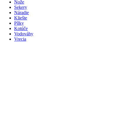
Nože
Sekery
Náradie
Kliešte
Pílky
Kotúče
Vodováhy
Vrecia