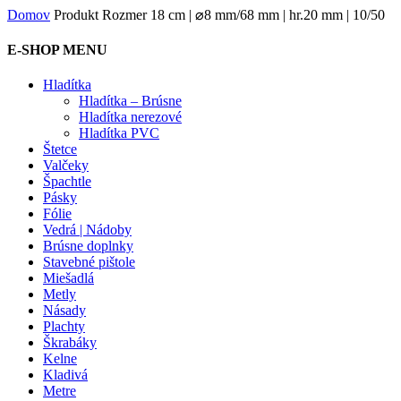
Domov
Produkt Rozmer
18 cm | ⌀8 mm/68 mm | hr.20 mm | 10/50
E-SHOP MENU
Hladítka
Hladítka – Brúsne
Hladítka nerezové
Hladítka PVC
Štetce
Valčeky
Špachtle
Pásky
Fólie
Vedrá | Nádoby
Brúsne doplnky
Stavebné pištole
Miešadlá
Metly
Násady
Plachty
Škrabáky
Kelne
Kladivá
Metre