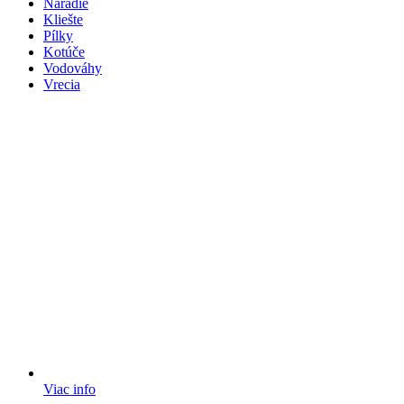
Náradie
Kliešte
Pílky
Kotúče
Vodováhy
Vrecia
Viac info