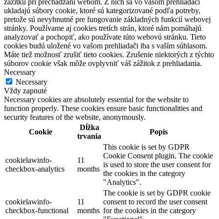
zážitku pri prechádzaní webom. Z nich sa vo vašom prehliadači
ukladajú súbory cookie, ktoré sú kategorizované podľa potreby,
pretože sú nevyhnutné pre fungovanie základných funkcií webovej
stránky. Používame aj cookies tretích strán, ktoré nám pomáhajú
analyzovať a pochopiť, ako používate túto webovú stránku. Tieto
cookies budú uložené vo vašom prehliadači iba s vaším súhlasom.
Máte tiež možnosť zrušiť tieto cookies. Zrušenie niektorých z týchto
súborov cookie však môže ovplyvniť váš zážitok z prehliadania.
Necessary
Necessary
Vždy zapnuté
Necessary cookies are absolutely essential for the website to
function properly. These cookies ensure basic functionalities and
security features of the website, anonymously.
Dĺžka
Cookie
Popis
trvania
This cookie is set by GDPR
Cookie Consent plugin. The cookie
cookielawinfo-
11
is used to store the user consent for
checkbox-analytics
months
the cookies in the category
"Analytics".
The cookie is set by GDPR cookie
cookielawinfo-
11
consent to record the user consent
checkbox-functional
months
for the cookies in the category