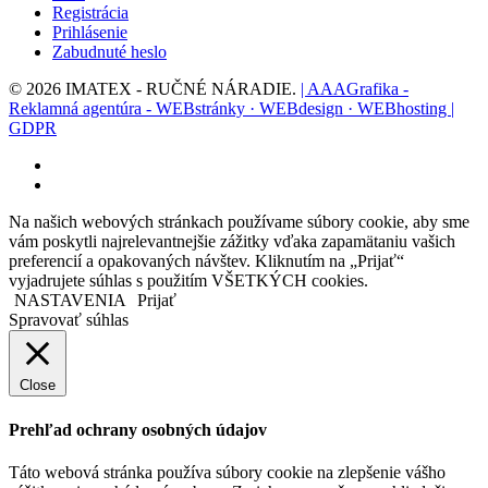
Registrácia
Prihlásenie
Zabudnuté heslo
© 2026 IMATEX - RUČNÉ NÁRADIE.
| AAAGrafika -
Reklamná agentúra - WEBstránky · WEBdesign · WEBhosting |
GDPR
facebook
instagram
Na našich webových stránkach používame súbory cookie, aby sme
vám poskytli najrelevantnejšie zážitky vďaka zapamätaniu vašich
preferencií a opakovaných návštev. Kliknutím na „Prijať“
vyjadrujete súhlas s použitím VŠETKÝCH cookies.
NASTAVENIA
Prijať
Spravovať súhlas
Close
Prehľad ochrany osobných údajov
Táto webová stránka používa súbory cookie na zlepšenie vášho