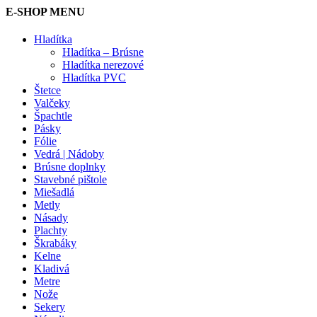
E-SHOP MENU
Hladítka
Hladítka – Brúsne
Hladítka nerezové
Hladítka PVC
Štetce
Valčeky
Špachtle
Pásky
Fólie
Vedrá | Nádoby
Brúsne doplnky
Stavebné pištole
Miešadlá
Metly
Násady
Plachty
Škrabáky
Kelne
Kladivá
Metre
Nože
Sekery