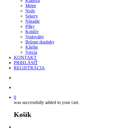
Kladivá
Metre
Nože
Sekery
Náradie
Pílky
Kotúče
Vodováhy
Brúsne doplnky
Kliešte
Vrecia
KONTAKT
PRIHLÁSIŤ
REGISTRÁCIA
search
account
0
was successfully added to your cart.
Košík
facebook
instagram
phone
email