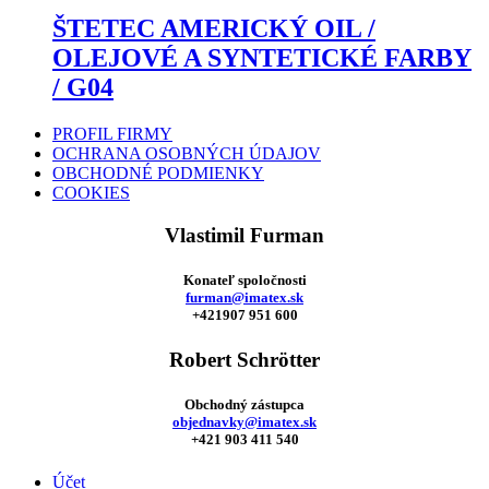
ŠTETEC AMERICKÝ OIL /
OLEJOVÉ A SYNTETICKÉ FARBY
/ G04
PROFIL FIRMY
OCHRANA OSOBNÝCH ÚDAJOV
OBCHODNÉ PODMIENKY
COOKIES
Vlastimil Furman
Konateľ spoločnosti
furman@imatex.sk
+421907 951 600
Robert Schrötter
Obchodný zástupca
objednavky@imatex.sk
+421 903 411 540
Účet