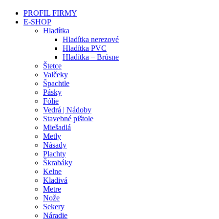
PROFIL FIRMY
E-SHOP
Hladítka
Hladítka nerezové
Hladítka PVC
Hladítka – Brúsne
Štetce
Valčeky
Špachtle
Pásky
Fólie
Vedrá | Nádoby
Stavebné pištole
Miešadlá
Metly
Násady
Plachty
Škrabáky
Kelne
Kladivá
Metre
Nože
Sekery
Náradie