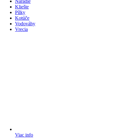
Náradie
Kliešte
Pílky
Kotúče
Vodováhy
Vrecia
Viac info