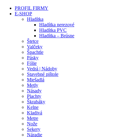
PROFIL FIRMY
E-SHOP
Hladítka
Hladítka nerezové
Hladítka PVC
Hladítka – Brúsne
Štetce
Valčeky
Špachtle
Pásky
Fólie
Vedrá | Nádoby
Stavebné pištole
Miešadlá
Metly
Násady
Plachty
Škrabáky
Kelne
Kladivá
Metre
Nože
Sekery
Náradie