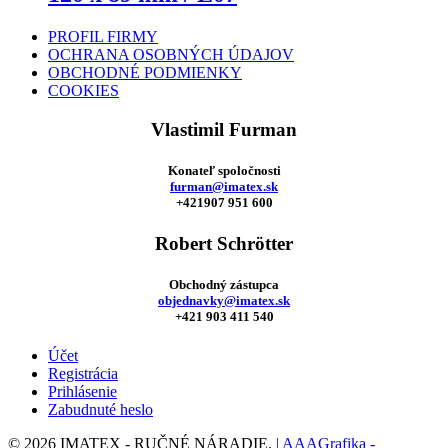
PROFIL FIRMY
OCHRANA OSOBNÝCH ÚDAJOV
OBCHODNÉ PODMIENKY
COOKIES
Vlastimil Furman
Konateľ spoločnosti
furman@imatex.sk
+421907 951 600
Robert Schrötter
Obchodný zástupca
objednavky@imatex.sk
+421 903 411 540
Účet
Registrácia
Prihlásenie
Zabudnuté heslo
© 2026 IMATEX - RUČNÉ NÁRADIE.
| AAAGrafika -