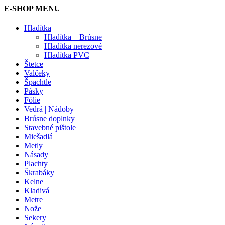
E-SHOP MENU
Hladítka
Hladítka – Brúsne
Hladítka nerezové
Hladítka PVC
Štetce
Valčeky
Špachtle
Pásky
Fólie
Vedrá | Nádoby
Brúsne doplnky
Stavebné pištole
Miešadlá
Metly
Násady
Plachty
Škrabáky
Kelne
Kladivá
Metre
Nože
Sekery