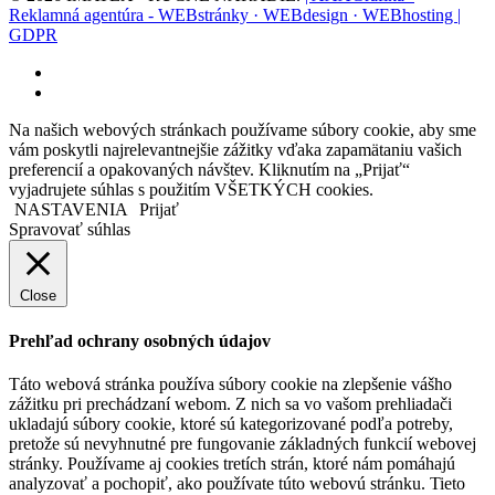
Reklamná agentúra - WEBstránky · WEBdesign · WEBhosting |
GDPR
facebook
instagram
Na našich webových stránkach používame súbory cookie, aby sme
vám poskytli najrelevantnejšie zážitky vďaka zapamätaniu vašich
preferencií a opakovaných návštev. Kliknutím na „Prijať“
vyjadrujete súhlas s použitím VŠETKÝCH cookies.
NASTAVENIA
Prijať
Spravovať súhlas
Close
Prehľad ochrany osobných údajov
Táto webová stránka používa súbory cookie na zlepšenie vášho
zážitku pri prechádzaní webom. Z nich sa vo vašom prehliadači
ukladajú súbory cookie, ktoré sú kategorizované podľa potreby,
pretože sú nevyhnutné pre fungovanie základných funkcií webovej
stránky. Používame aj cookies tretích strán, ktoré nám pomáhajú
analyzovať a pochopiť, ako používate túto webovú stránku. Tieto