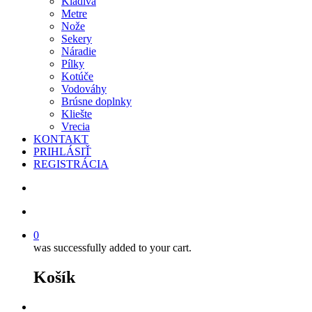
Kladivá
Metre
Nože
Sekery
Náradie
Pílky
Kotúče
Vodováhy
Brúsne doplnky
Kliešte
Vrecia
KONTAKT
PRIHLÁSIŤ
REGISTRÁCIA
search
account
0
was successfully added to your cart.
Košík
facebook
instagram
phone
email