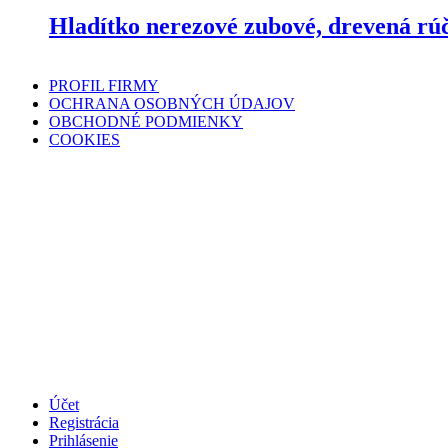
Hladítko nerezové zubové, drevená r
PROFIL FIRMY
OCHRANA OSOBNÝCH ÚDAJOV
OBCHODNÉ PODMIENKY
COOKIES
Účet
Registrácia
Prihlásenie