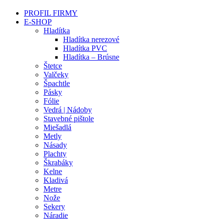
PROFIL FIRMY
E-SHOP
Hladítka
Hladítka nerezové
Hladítka PVC
Hladítka – Brúsne
Štetce
Valčeky
Špachtle
Pásky
Fólie
Vedrá | Nádoby
Stavebné pištole
Miešadlá
Metly
Násady
Plachty
Škrabáky
Kelne
Kladivá
Metre
Nože
Sekery
Náradie