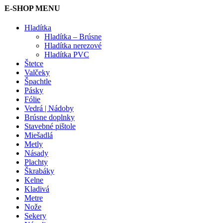
E-SHOP MENU
Hladítka
Hladítka – Brúsne
Hladítka nerezové
Hladítka PVC
Štetce
Valčeky
Špachtle
Pásky
Fólie
Vedrá | Nádoby
Brúsne doplnky
Stavebné pištole
Miešadlá
Metly
Násady
Plachty
Škrabáky
Kelne
Kladivá
Metre
Nože
Sekery