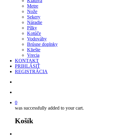
Kladivá
Metre
Nože
Sekery
Náradie
Pílky
Kotúče
Vodováhy
Brúsne doplnky
Kliešte
Vrecia
KONTAKT
PRIHLÁSIŤ
REGISTRÁCIA
search
account
0
was successfully added to your cart.
Košík
facebook
instagram
phone
email