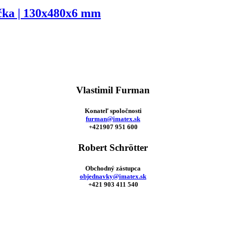
účka | 130x480x6 mm
Vlastimil Furman
Konateľ spoločnosti
furman@imatex.sk
+421907 951 600
Robert Schrötter
Obchodný zástupca
objednavky@imatex.sk
+421 903 411 540