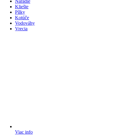
Náradie
Kliešte
Pílky
Kotúče
Vodováhy
Vrecia
Viac info