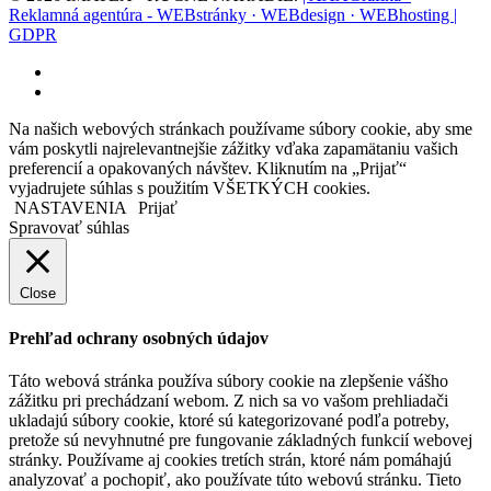
Reklamná agentúra - WEBstránky · WEBdesign · WEBhosting |
GDPR
facebook
instagram
Na našich webových stránkach používame súbory cookie, aby sme
vám poskytli najrelevantnejšie zážitky vďaka zapamätaniu vašich
preferencií a opakovaných návštev. Kliknutím na „Prijať“
vyjadrujete súhlas s použitím VŠETKÝCH cookies.
NASTAVENIA
Prijať
Spravovať súhlas
Close
Prehľad ochrany osobných údajov
Táto webová stránka používa súbory cookie na zlepšenie vášho
zážitku pri prechádzaní webom. Z nich sa vo vašom prehliadači
ukladajú súbory cookie, ktoré sú kategorizované podľa potreby,
pretože sú nevyhnutné pre fungovanie základných funkcií webovej
stránky. Používame aj cookies tretích strán, ktoré nám pomáhajú
analyzovať a pochopiť, ako používate túto webovú stránku. Tieto