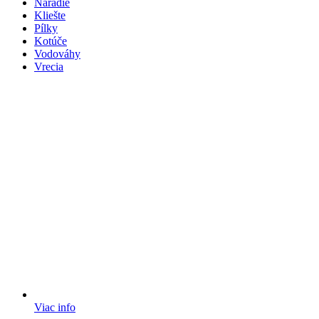
Náradie
Kliešte
Pílky
Kotúče
Vodováhy
Vrecia
Viac info