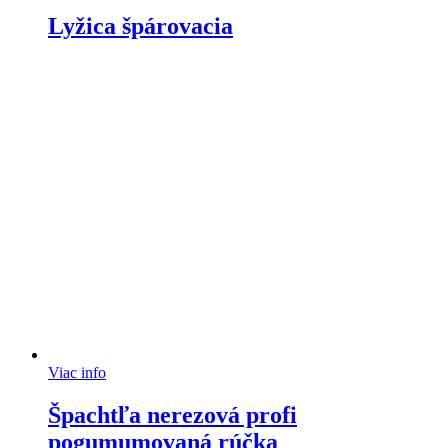
Lyžica špárovacia
Viac info
Špachtľa nerezová profi
pogumumovaná rúčka