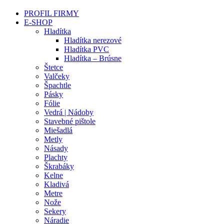
PROFIL FIRMY
E-SHOP
Hladítka
Hladítka nerezové
Hladítka PVC
Hladítka – Brúsne
Štetce
Valčeky
Špachtle
Pásky
Fólie
Vedrá | Nádoby
Stavebné pištole
Miešadlá
Metly
Násady
Plachty
Škrabáky
Kelne
Kladivá
Metre
Nože
Sekery
Náradie