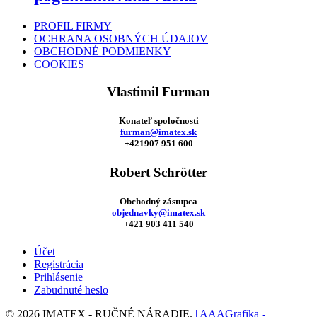
PROFIL FIRMY
OCHRANA OSOBNÝCH ÚDAJOV
OBCHODNÉ PODMIENKY
COOKIES
Vlastimil Furman
Konateľ spoločnosti
furman@imatex.sk
+421907 951 600
Robert Schrötter
Obchodný zástupca
objednavky@imatex.sk
+421 903 411 540
Účet
Registrácia
Prihlásenie
Zabudnuté heslo
© 2026 IMATEX - RUČNÉ NÁRADIE.
| AAAGrafika -