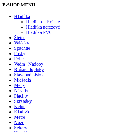
E-SHOP MENU
Hladítka
Hladítka – Brúsne
Hladítka nerezové
Hladítka PVC
Štetce
Valčeky
Špachtle
Pásky
Fólie
Vedrá | Nádoby
Brúsne doplnky
Stavebné pištole
Miešadlá
Metly
Násady
Plachty
Škrabáky
Kelne
Kladivá
Metre
Nože
Sekery