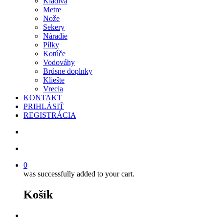
Kladivá
Metre
Nože
Sekery
Náradie
Pílky
Kotúče
Vodováhy
Brúsne doplnky
Kliešte
Vrecia
KONTAKT
PRIHLÁSIŤ
REGISTRÁCIA
search
account
0
was successfully added to your cart.
Košík
facebook
instagram
phone
email