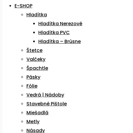
E-SHOP
Hladítka
Hladítka Nerezové
Hladítka PVC
Hladítka – Brúsne
Štetce
Valčeky
Špachtle
Pásky
Fólie
Vedrá | Nádoby
Stavebné Pištole
Miešadlá
Metly
Násady