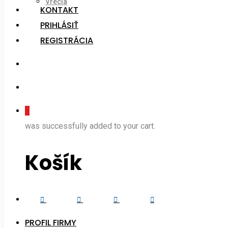
Vrecia
KONTAKT
PRIHLÁSIŤ
REGISTRÁCIA
search
account
0
was successfully added to your cart.
Košík
Facebook
Instagram
Phone
Email
PROFIL FIRMY