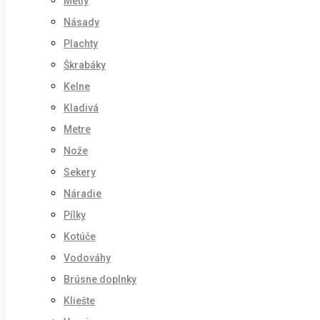
Metly
Násady
Plachty
Škrabáky
Kelne
Kladivá
Metre
Nože
Sekery
Náradie
Pílky
Kotúče
Vodováhy
Brúsne doplnky
Kliešte