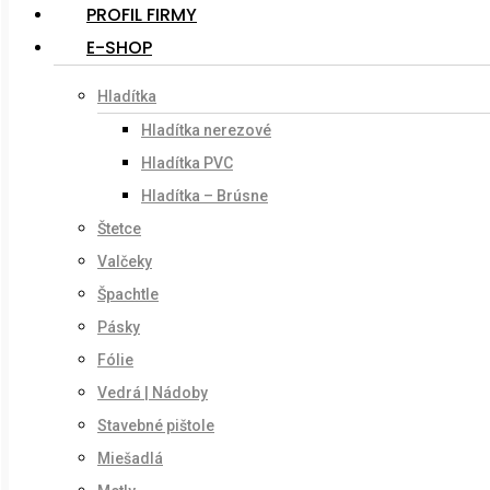
PROFIL FIRMY
E-SHOP
Hladítka
Hladítka nerezové
Hladítka PVC
Hladítka – Brúsne
Štetce
Valčeky
Špachtle
Pásky
Fólie
Vedrá | Nádoby
Stavebné pištole
Miešadlá