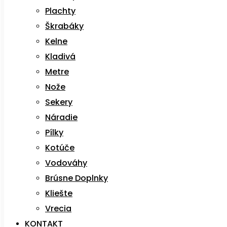
Plachty
Škrabáky
Kelne
Kladivá
Metre
Nože
Sekery
Náradie
Pílky
Kotúče
Vodováhy
Brúsne Doplnky
Kliešte
Vrecia
KONTAKT