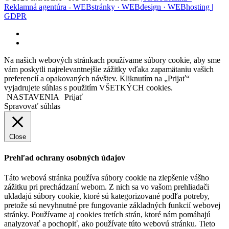
Reklamná agentúra - WEBstránky · WEBdesign · WEBhosting |
GDPR
facebook
instagram
Na našich webových stránkach používame súbory cookie, aby sme
vám poskytli najrelevantnejšie zážitky vďaka zapamätaniu vašich
preferencií a opakovaných návštev. Kliknutím na „Prijať“
vyjadrujete súhlas s použitím VŠETKÝCH cookies.
NASTAVENIA
Prijať
Spravovať súhlas
Close
Prehľad ochrany osobných údajov
Táto webová stránka používa súbory cookie na zlepšenie vášho
zážitku pri prechádzaní webom. Z nich sa vo vašom prehliadači
ukladajú súbory cookie, ktoré sú kategorizované podľa potreby,
pretože sú nevyhnutné pre fungovanie základných funkcií webovej
stránky. Používame aj cookies tretích strán, ktoré nám pomáhajú
analyzovať a pochopiť, ako používate túto webovú stránku. Tieto