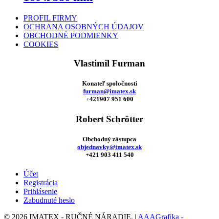
PROFIL FIRMY
OCHRANA OSOBNÝCH ÚDAJOV
OBCHODNÉ PODMIENKY
COOKIES
Vlastimil Furman
Konateľ spoločnosti
furman@imatex.sk
+421907 951 600
Robert Schrötter
Obchodný zástupca
objednavky@imatex.sk
+421 903 411 540
Účet
Registrácia
Prihlásenie
Zabudnuté heslo
© 2026 IMATEX - RUČNÉ NÁRADIE.
| AAAGrafika -