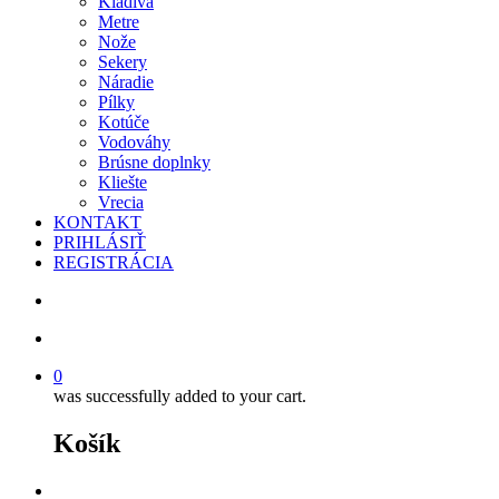
Kladivá
Metre
Nože
Sekery
Náradie
Pílky
Kotúče
Vodováhy
Brúsne doplnky
Kliešte
Vrecia
KONTAKT
PRIHLÁSIŤ
REGISTRÁCIA
search
account
0
was successfully added to your cart.
Košík
facebook
instagram
phone
email