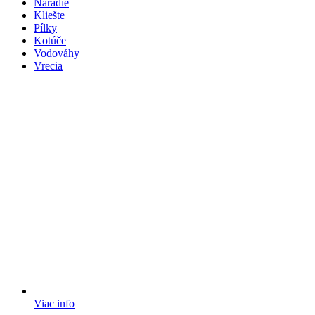
Náradie
Kliešte
Pílky
Kotúče
Vodováhy
Vrecia
Viac info