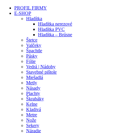
PROFIL FIRMY
E-SHOP
Hladítka
Hladítka nerezové
Hladítka PVC
Hladítka – Brúsne
Štetce
Valčeky
Špachtle
Pásky
Fólie
Vedrá | Nádoby
Stavebné pištole
Miešadlá
Metly
Násady
Plachty
Škrabáky
Kelne
Kladivá
Metre
Nože
Sekery
Náradie