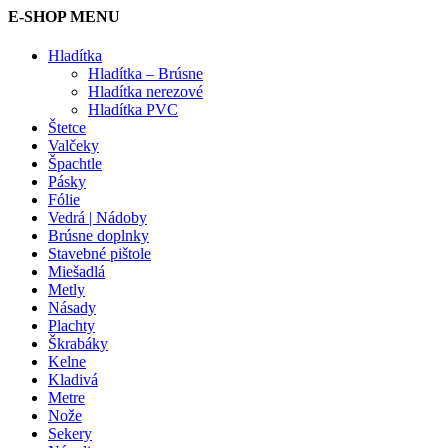
E-SHOP MENU
Hladítka
Hladítka – Brúsne
Hladítka nerezové
Hladítka PVC
Štetce
Valčeky
Špachtle
Pásky
Fólie
Vedrá | Nádoby
Brúsne doplnky
Stavebné pištole
Miešadlá
Metly
Násady
Plachty
Škrabáky
Kelne
Kladivá
Metre
Nože
Sekery