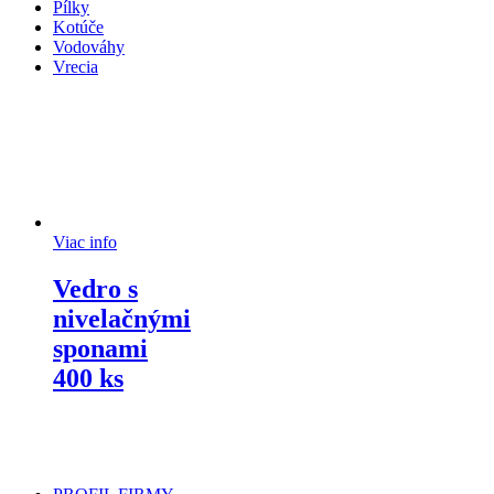
Pílky
Kotúče
Vodováhy
Vrecia
Viac info
Vedro s
nivelačnými
sponami
400 ks