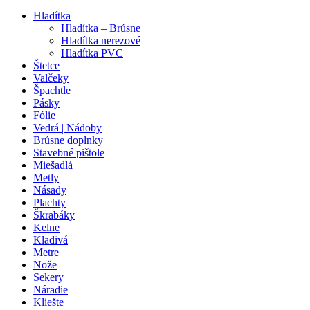
Hladítka
Hladítka – Brúsne
Hladítka nerezové
Hladítka PVC
Štetce
Valčeky
Špachtle
Pásky
Fólie
Vedrá | Nádoby
Brúsne doplnky
Stavebné pištole
Miešadlá
Metly
Násady
Plachty
Škrabáky
Kelne
Kladivá
Metre
Nože
Sekery
Náradie
Kliešte