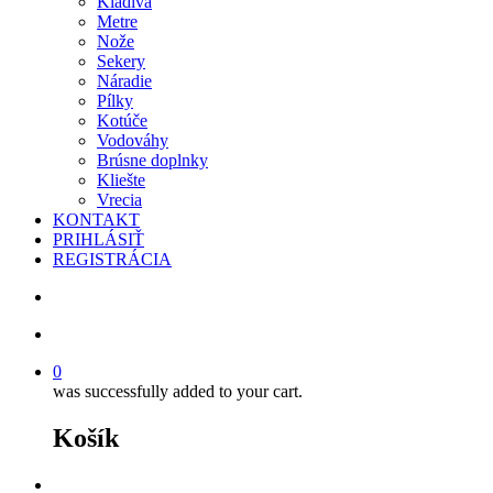
Kladivá
Metre
Nože
Sekery
Náradie
Pílky
Kotúče
Vodováhy
Brúsne doplnky
Kliešte
Vrecia
KONTAKT
PRIHLÁSIŤ
REGISTRÁCIA
search
account
0
was successfully added to your cart.
Košík
facebook
instagram
phone
email