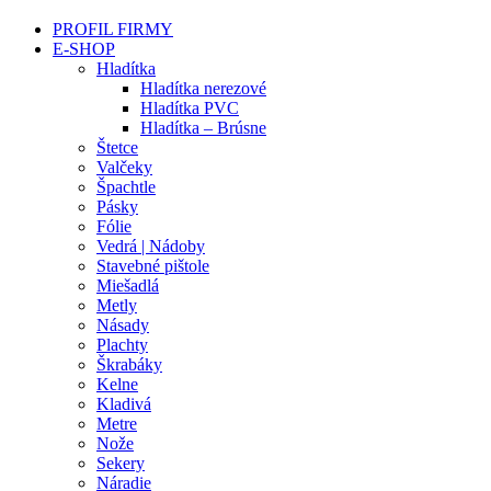
PROFIL FIRMY
E-SHOP
Hladítka
Hladítka nerezové
Hladítka PVC
Hladítka – Brúsne
Štetce
Valčeky
Špachtle
Pásky
Fólie
Vedrá | Nádoby
Stavebné pištole
Miešadlá
Metly
Násady
Plachty
Škrabáky
Kelne
Kladivá
Metre
Nože
Sekery
Náradie