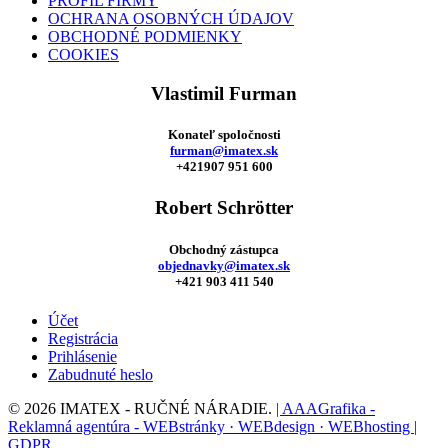
PROFIL FIRMY
OCHRANA OSOBNÝCH ÚDAJOV
OBCHODNÉ PODMIENKY
COOKIES
Vlastimil Furman
Konateľ spoločnosti
furman@imatex.sk
+421907 951 600
Robert Schrötter
Obchodný zástupca
objednavky@imatex.sk
+421 903 411 540
Účet
Registrácia
Prihlásenie
Zabudnuté heslo
© 2026 IMATEX - RUČNÉ NÁRADIE.
| AAAGrafika -
Reklamná agentúra - WEBstránky · WEBdesign · WEBhosting |
GDPR