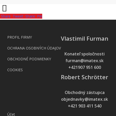
Share
Tweet
Share
Pin
Vlastimil Furman
PROFIL FIRMY
OCHRANA OSOBNÝCH ÚDAJOV
Konateľ spoločnosti
OBCHODNÉ PODMIENKY
furman@imatex.sk
+421907 951 600
COOKIES
Robert Schrötter
Obchodný zástupca
objednavky@imatex.sk
+421 903 411 540
Účet