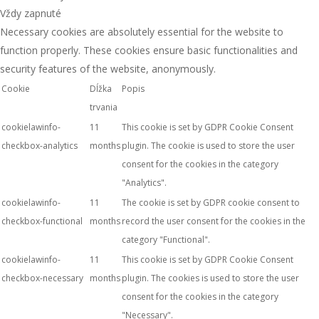
Vždy zapnuté
Necessary cookies are absolutely essential for the website to
function properly. These cookies ensure basic functionalities and
security features of the website, anonymously.
Cookie
Dĺžka
Popis
trvania
cookielawinfo-
11
This cookie is set by GDPR Cookie Consent
checkbox-analytics
months
plugin. The cookie is used to store the user
consent for the cookies in the category
"Analytics".
cookielawinfo-
11
The cookie is set by GDPR cookie consent to
checkbox-functional
months
record the user consent for the cookies in the
category "Functional".
cookielawinfo-
11
This cookie is set by GDPR Cookie Consent
checkbox-necessary
months
plugin. The cookies is used to store the user
consent for the cookies in the category
"Necessary".