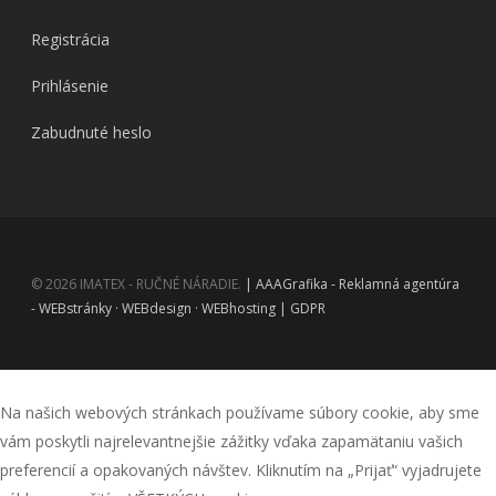
Registrácia
Prihlásenie
Zabudnuté heslo
© 2026 IMATEX - RUČNÉ NÁRADIE.
| AAAGrafika - Reklamná agentúra
- WEBstránky · WEBdesign · WEBhosting |
GDPR
facebook
instagram
Na našich webových stránkach používame súbory cookie, aby sme
vám poskytli najrelevantnejšie zážitky vďaka zapamätaniu vašich
preferencií a opakovaných návštev. Kliknutím na „Prijať“ vyjadrujete