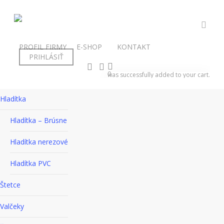
Skip
to
main
acco
content
PROFIL FIRMY
E-SHOP
KONTAKT
PRIHLÁSIŤ
REGISTRÁCIA
search
account
E-SHOP MENU
0
was successfully added to your cart.
facebook
instagram
phone
email
Hladítka
Hladítka – Brúsne
Hladítka nerezové
Hladítka PVC
Štetce
Valčeky