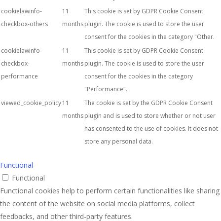
cookielawinfo-
11
This cookie is set by GDPR Cookie Consent
checkbox-others
months
plugin. The cookie is used to store the user
consent for the cookies in the category "Other.
cookielawinfo-
11
This cookie is set by GDPR Cookie Consent
checkbox-
months
plugin. The cookie is used to store the user
performance
consent for the cookies in the category
"Performance".
viewed_cookie_policy
11
The cookie is set by the GDPR Cookie Consent
months
plugin and is used to store whether or not user
has consented to the use of cookies. It does not
store any personal data.
Functional
Functional
Functional cookies help to perform certain functionalities like sharing
the content of the website on social media platforms, collect
feedbacks, and other third-party features.