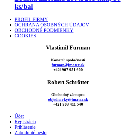
ks/bal
PROFIL FIRMY
OCHRANA OSOBNÝCH ÚDAJOV
OBCHODNÉ PODMIENKY
COOKIES
Vlastimil Furman
Konateľ spoločnosti
furman@imatex.sk
+421907 951 600
Robert Schrötter
Obchodný zástupca
objednavky@imatex.sk
+421 903 411 540
Účet
Registrácia
Prihlásenie
Zabudnuté heslo