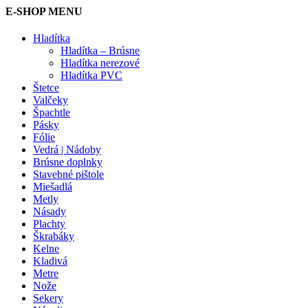
E-SHOP MENU
Hladítka
Hladítka – Brúsne
Hladítka nerezové
Hladítka PVC
Štetce
Valčeky
Špachtle
Pásky
Fólie
Vedrá | Nádoby
Brúsne doplnky
Stavebné pištole
Miešadlá
Metly
Násady
Plachty
Škrabáky
Kelne
Kladivá
Metre
Nože
Sekery