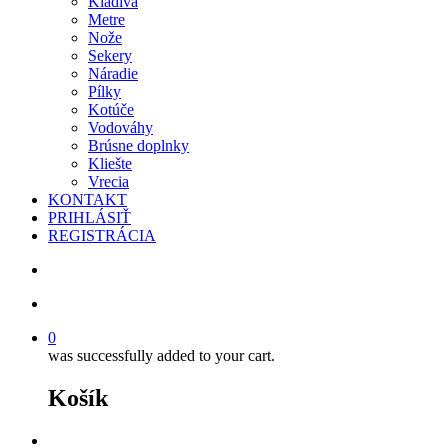
Kladivá
Metre
Nože
Sekery
Náradie
Pílky
Kotúče
Vodováhy
Brúsne doplnky
Kliešte
Vrecia
KONTAKT
PRIHLÁSIŤ
REGISTRÁCIA
search
account
0
was successfully added to your cart.
Košík
facebook
instagram
phone
email