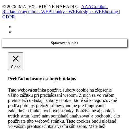
© 2026 IMATEX - RUČNÉ NÁRADIE.
| AAAGrafika -
Reklamná agentúra - WEBstránky · WEBdesign · WEBhosting |
GDPR
facebook
instagram
Spravovať súhlas
Close
Prehľad ochrany osobných údajov
Táto webová stránka používa súbory cookie na zlepšenie
vášho zážitku pri prechádzaní webom. Z nich sa vo vašom
prehliadači ukladajú súbory cookie, ktoré sú kategorizované
podľa potreby, pretože sú nevyhnutné pre fungovanie
základných funkcií webovej stránky. Používame aj cookies
tretích strán, ktoré nám pomáhajú analyzovať a pochopiť, ako
používate túto webovú stránku. Tieto cookies budú uložené
vo vašom prehliadači iba s vaším súhlasom. Máte tiež