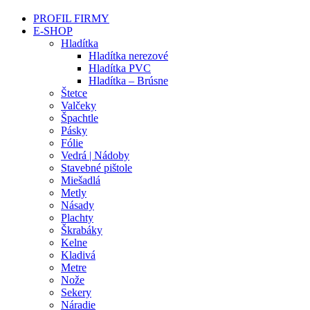
PROFIL FIRMY
E-SHOP
Hladítka
Hladítka nerezové
Hladítka PVC
Hladítka – Brúsne
Štetce
Valčeky
Špachtle
Pásky
Fólie
Vedrá | Nádoby
Stavebné pištole
Miešadlá
Metly
Násady
Plachty
Škrabáky
Kelne
Kladivá
Metre
Nože
Sekery
Náradie