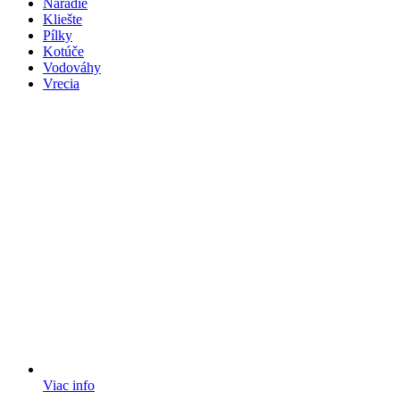
Náradie
Kliešte
Pílky
Kotúče
Vodováhy
Vrecia
Viac info