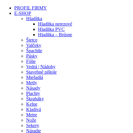
PROFIL FIRMY
E-SHOP
Hladítka
Hladítka nerezové
Hladítka PVC
Hladítka – Brúsne
Štetce
Valčeky
Špachtle
Pásky
Fólie
Vedrá | Nádoby
Stavebné pištole
Miešadlá
Metly
Násady
Plachty
Škrabáky
Kelne
Kladivá
Metre
Nože
Sekery
Náradie