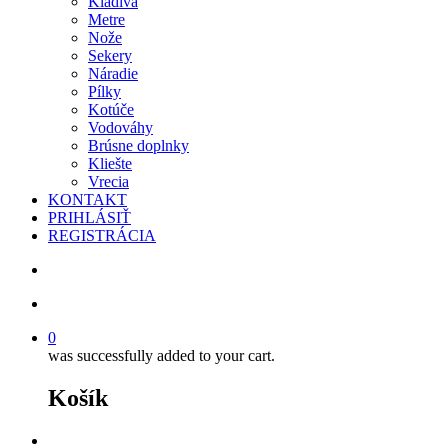
Kladivá
Metre
Nože
Sekery
Náradie
Pílky
Kotúče
Vodováhy
Brúsne doplnky
Kliešte
Vrecia
KONTAKT
PRIHLÁSIŤ
REGISTRÁCIA
search
account
0
was successfully added to your cart.
Košík
facebook
instagram
phone
email