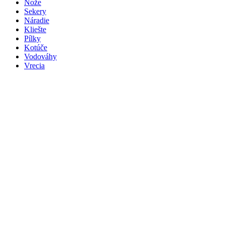
Nože
Sekery
Náradie
Kliešte
Pílky
Kotúče
Vodováhy
Vrecia