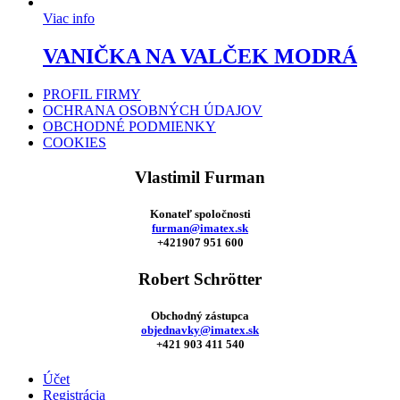
Viac info
VANIČKA NA VALČEK MODRÁ
PROFIL FIRMY
OCHRANA OSOBNÝCH ÚDAJOV
OBCHODNÉ PODMIENKY
COOKIES
Vlastimil Furman
Konateľ spoločnosti
furman@imatex.sk
+421907 951 600
Robert Schrötter
Obchodný zástupca
objednavky@imatex.sk
+421 903 411 540
Účet
Registrácia