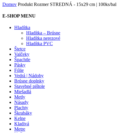
Domov
Produkt Rozmer
STREDNÁ - 15x29 cm | 100ks/bal
E-SHOP MENU
Hladítka
Hladítka – Brúsne
Hladítka nerezové
Hladítka PVC
Štetce
Valčeky
Špachtle
Pásky
Fólie
Vedrá | Nádoby
Brúsne doplnky
Stavebné pištole
Miešadlá
Metly
Násady
Plachty
Škrabáky
Kelne
Kladivá
Metre