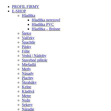
PROFIL FIRMY
E-SHOP
Hladítka
Hladítka nerezové
Hladítka PVC
Hladítka – Brúsne
Štetce
Valčeky
Špachtle
Pásky
Fólie
Vedrá | Nádoby
Stavebné pištole
Miešadlá
Metly
Násady
Plachty
Škrabáky
Kelne
Kladivá
Metre
Nože
Sekery
Náradie