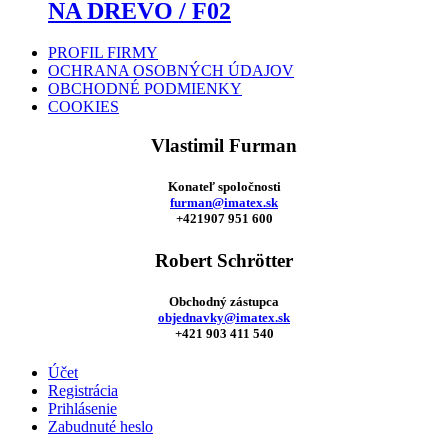
NA DREVO / F02
PROFIL FIRMY
OCHRANA OSOBNÝCH ÚDAJOV
OBCHODNÉ PODMIENKY
COOKIES
Vlastimil Furman
Konateľ spoločnosti
furman@imatex.sk
+421907 951 600
Robert Schrötter
Obchodný zástupca
objednavky@imatex.sk
+421 903 411 540
Účet
Registrácia
Prihlásenie
Zabudnuté heslo