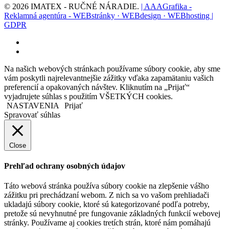
© 2026 IMATEX - RUČNÉ NÁRADIE.
| AAAGrafika -
Reklamná agentúra - WEBstránky · WEBdesign · WEBhosting |
GDPR
facebook
instagram
Na našich webových stránkach používame súbory cookie, aby sme
vám poskytli najrelevantnejšie zážitky vďaka zapamätaniu vašich
preferencií a opakovaných návštev. Kliknutím na „Prijať“
vyjadrujete súhlas s použitím VŠETKÝCH cookies.
NASTAVENIA
Prijať
Spravovať súhlas
Close
Prehľad ochrany osobných údajov
Táto webová stránka používa súbory cookie na zlepšenie vášho
zážitku pri prechádzaní webom. Z nich sa vo vašom prehliadači
ukladajú súbory cookie, ktoré sú kategorizované podľa potreby,
pretože sú nevyhnutné pre fungovanie základných funkcií webovej
stránky. Používame aj cookies tretích strán, ktoré nám pomáhajú