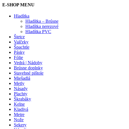
E-SHOP MENU
Hladítka
Hladítka – Brúsne
Hladítka nerezové
Hladítka PVC
Štetce
Valčeky
Špachtle
Pásky
Fólie
Vedrá | Nádoby
Brúsne doplnky
Stavebné pištole
Miešadlá
Metly
Násady
Plachty
Škrabáky
Kelne
Kladivá
Metre
Nože
Sekery