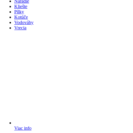
Náradie
Kliešte
Pílky
Kotúče
Vodováhy
Vrecia
Viac info