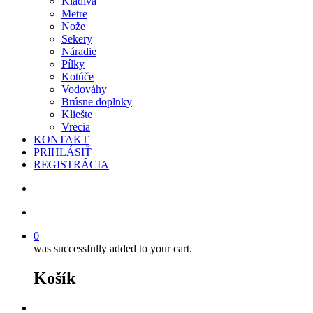
Kladivá
Metre
Nože
Sekery
Náradie
Pílky
Kotúče
Vodováhy
Brúsne doplnky
Kliešte
Vrecia
KONTAKT
PRIHLÁSIŤ
REGISTRÁCIA
search
account
0
was successfully added to your cart.
Košík
facebook
instagram
phone
email