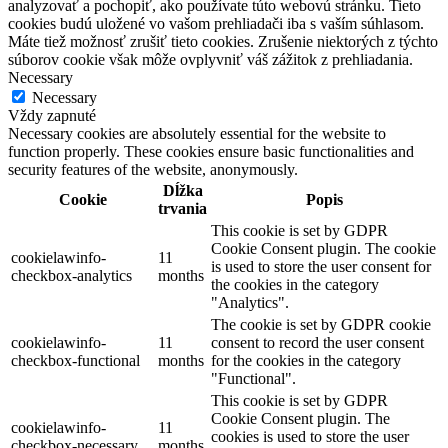
analyzovať a pochopiť, ako používate túto webovú stránku. Tieto
cookies budú uložené vo vašom prehliadači iba s vaším súhlasom.
Máte tiež možnosť zrušiť tieto cookies. Zrušenie niektorých z týchto
súborov cookie však môže ovplyvniť váš zážitok z prehliadania.
Necessary
Necessary
Vždy zapnuté
Necessary cookies are absolutely essential for the website to
function properly. These cookies ensure basic functionalities and
security features of the website, anonymously.
Dĺžka
Cookie
Popis
trvania
This cookie is set by GDPR
Cookie Consent plugin. The cookie
cookielawinfo-
11
is used to store the user consent for
checkbox-analytics
months
the cookies in the category
"Analytics".
The cookie is set by GDPR cookie
cookielawinfo-
11
consent to record the user consent
checkbox-functional
months
for the cookies in the category
"Functional".
This cookie is set by GDPR
Cookie Consent plugin. The
cookielawinfo-
11
cookies is used to store the user
checkbox-necessary
months