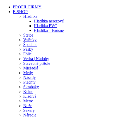
PROFIL FIRMY
E-SHOP
Hladítka
Hladítka nerezové
Hladítka PVC
Hladítka – Brúsne
Štetce
Valčeky
Špachtle
Pásky
Fólie
Vedrá | Nádoby
Stavebné pištole
Miešadlá
Metly
Násady
Plachty
Škrabáky
Kelne
Kladivá
Metre
Nože
Sekery
Náradie