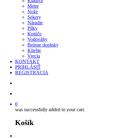
Kladivá
Metre
Nože
Sekery
Náradie
Pílky
Kotúče
Vodováhy
Brúsne doplnky
Kliešte
Vrecia
KONTAKT
PRIHLÁSIŤ
REGISTRÁCIA
search
account
0
was successfully added to your cart.
Košík
facebook
instagram
phone
email