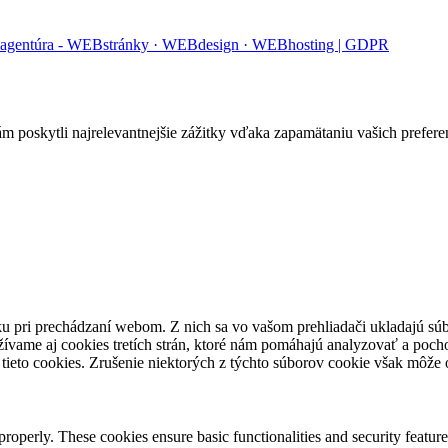
 agentúra - WEBstránky · WEBdesign · WEBhosting |
GDPR
poskytli najrelevantnejšie zážitky vďaka zapamätaniu vašich preferenc
u pri prechádzaní webom. Z nich sa vo vašom prehliadači ukladajú súb
ívame aj cookies tretích strán, ktoré nám pomáhajú analyzovať a pocho
tieto cookies. Zrušenie niektorých z týchto súborov cookie však môže o
 properly. These cookies ensure basic functionalities and security featu