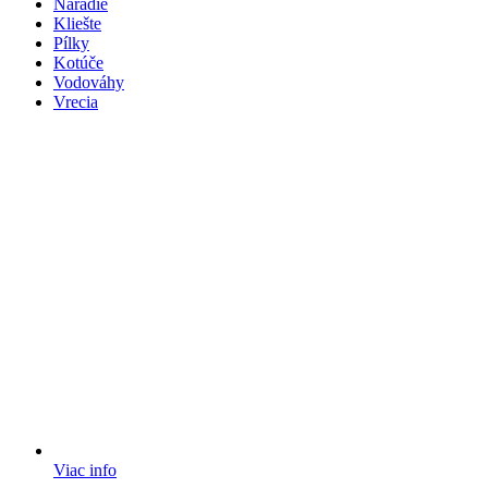
Náradie
Kliešte
Pílky
Kotúče
Vodováhy
Vrecia
Viac info