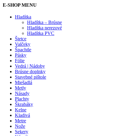
E-SHOP MENU
Hladítka
Hladítka – Brúsne
Hladítka nerezové
Hladítka PVC
Štetce
Valčeky
Špachtle
Pásky
Fólie
Vedrá | Nádoby
Brúsne doplnky
Stavebné pištole
Miešadlá
Metly
Násady
Plachty
Škrabáky
Kelne
Kladivá
Metre
Nože
Sekery