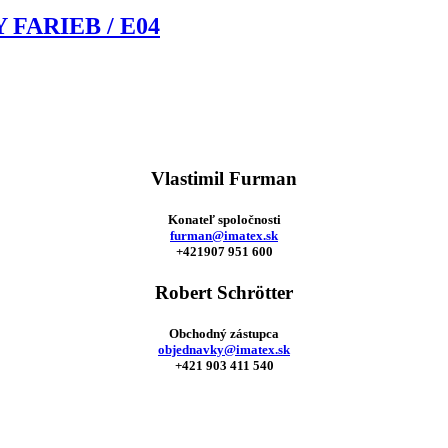
FARIEB / E04
Vlastimil Furman
Konateľ spoločnosti
furman@imatex.sk
+421907 951 600
Robert Schrötter
Obchodný zástupca
objednavky@imatex.sk
+421 903 411 540