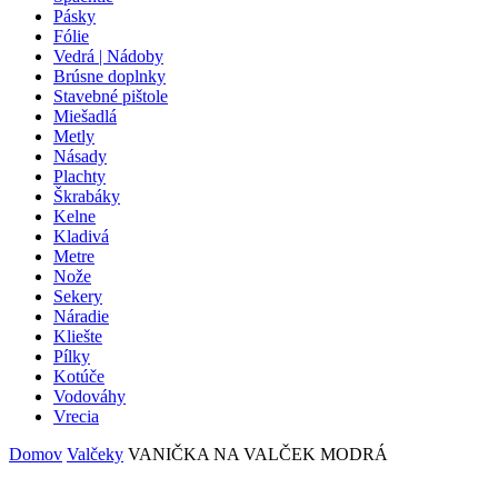
Pásky
Fólie
Vedrá | Nádoby
Brúsne doplnky
Stavebné pištole
Miešadlá
Metly
Násady
Plachty
Škrabáky
Kelne
Kladivá
Metre
Nože
Sekery
Náradie
Kliešte
Pílky
Kotúče
Vodováhy
Vrecia
Domov
Valčeky
VANIČKA NA VALČEK MODRÁ