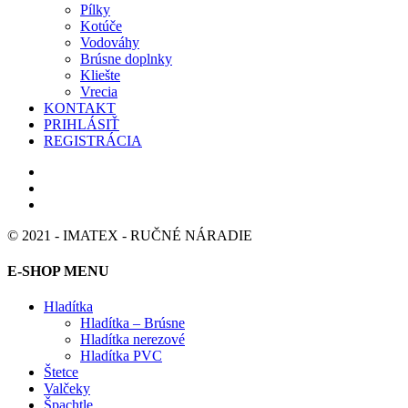
Pílky
Kotúče
Vodováhy
Brúsne doplnky
Kliešte
Vrecia
KONTAKT
PRIHLÁSIŤ
REGISTRÁCIA
© 2021 - IMATEX - RUČNÉ NÁRADIE
E-SHOP MENU
Hladítka
Hladítka – Brúsne
Hladítka nerezové
Hladítka PVC
Štetce
Valčeky
Špachtle