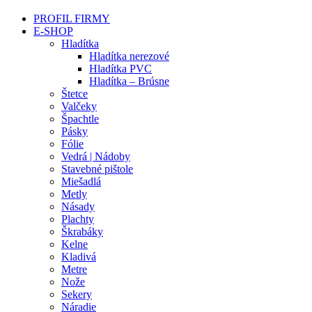
PROFIL FIRMY
E-SHOP
Hladítka
Hladítka nerezové
Hladítka PVC
Hladítka – Brúsne
Štetce
Valčeky
Špachtle
Pásky
Fólie
Vedrá | Nádoby
Stavebné pištole
Miešadlá
Metly
Násady
Plachty
Škrabáky
Kelne
Kladivá
Metre
Nože
Sekery
Náradie