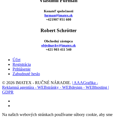
Vlastimil Furman
Konateľ spoločnosti
furman@imatex.sk
+421907 951 600
Robert Schrötter
Obchodný zástupca
objednavky@imatex.sk
+421 903 411 540
Účet
Registrácia
Prihlásenie
Zabudnuté heslo
© 2026 IMATEX - RUČNÉ NÁRADIE.
| AAAGrafika -
Reklamná agentúra - WEBstránky · WEBdesign · WEBhosting |
GDPR
facebook
instagram
Na našich webových stránkach používame súbory cookie, aby sme