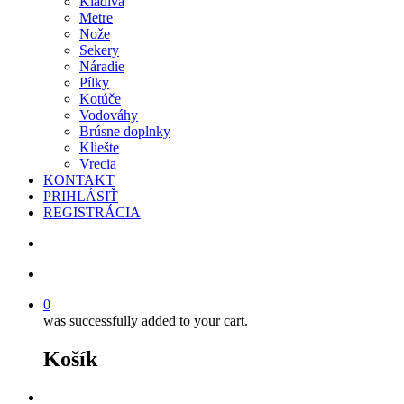
Kladivá
Metre
Nože
Sekery
Náradie
Pílky
Kotúče
Vodováhy
Brúsne doplnky
Kliešte
Vrecia
KONTAKT
PRIHLÁSIŤ
REGISTRÁCIA
search
account
0
was successfully added to your cart.
Košík
facebook
instagram
phone
email