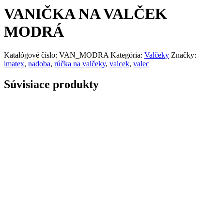
VANIČKA NA VALČEK
MODRÁ
Katalógové číslo:
VAN_MODRA
Kategória:
Valčeky
Značky:
imatex
,
nadoba
,
rúčka na valčeky
,
valcek
,
valec
Súvisiace produkty