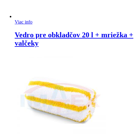
Viac info
Vedro pre obkladčov 20 l + mriežka +
valčeky