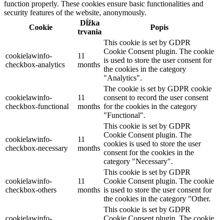
function properly. These cookies ensure basic functionalities and
security features of the website, anonymously.
Dĺžka
Cookie
Popis
trvania
This cookie is set by GDPR
Cookie Consent plugin. The cookie
cookielawinfo-
11
is used to store the user consent for
checkbox-analytics
months
the cookies in the category
"Analytics".
The cookie is set by GDPR cookie
cookielawinfo-
11
consent to record the user consent
checkbox-functional
months
for the cookies in the category
"Functional".
This cookie is set by GDPR
Cookie Consent plugin. The
cookielawinfo-
11
cookies is used to store the user
checkbox-necessary
months
consent for the cookies in the
category "Necessary".
This cookie is set by GDPR
cookielawinfo-
11
Cookie Consent plugin. The cookie
checkbox-others
months
is used to store the user consent for
the cookies in the category "Other.
This cookie is set by GDPR
cookielawinfo-
Cookie Consent plugin. The cookie