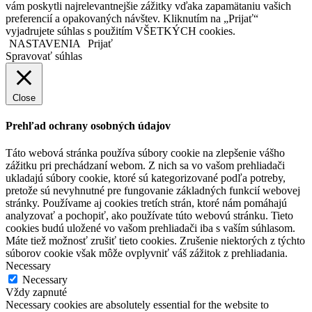
vám poskytli najrelevantnejšie zážitky vďaka zapamätaniu vašich
preferencií a opakovaných návštev. Kliknutím na „Prijať“
vyjadrujete súhlas s použitím VŠETKÝCH cookies.
NASTAVENIA
Prijať
Spravovať súhlas
Close
Prehľad ochrany osobných údajov
Táto webová stránka používa súbory cookie na zlepšenie vášho
zážitku pri prechádzaní webom. Z nich sa vo vašom prehliadači
ukladajú súbory cookie, ktoré sú kategorizované podľa potreby,
pretože sú nevyhnutné pre fungovanie základných funkcií webovej
stránky. Používame aj cookies tretích strán, ktoré nám pomáhajú
analyzovať a pochopiť, ako používate túto webovú stránku. Tieto
cookies budú uložené vo vašom prehliadači iba s vaším súhlasom.
Máte tiež možnosť zrušiť tieto cookies. Zrušenie niektorých z týchto
súborov cookie však môže ovplyvniť váš zážitok z prehliadania.
Necessary
Necessary
Vždy zapnuté
Necessary cookies are absolutely essential for the website to