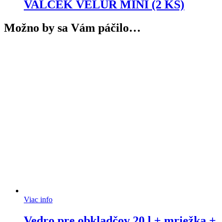
VALČEK VELUR MINI (2 KS)
Možno by sa Vám páčilo…
Viac info
Vedro pre obkladčov 20 l + mriežka +