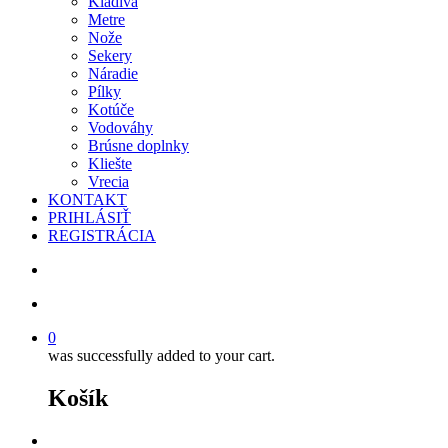
Kladivá
Metre
Nože
Sekery
Náradie
Pílky
Kotúče
Vodováhy
Brúsne doplnky
Kliešte
Vrecia
KONTAKT
PRIHLÁSIŤ
REGISTRÁCIA
search
account
0
was successfully added to your cart.
Košík
facebook
instagram
phone
email