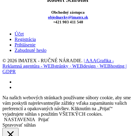
Obchodný zástupca
objednavky@imatex.sk
+421 903 411 540
Účet
Registrácia
Prihlásenie
Zabudnuté heslo
© 2026 IMATEX - RUČNÉ NÁRADIE.
| AAAGrafika -
Reklamná agentúra - WEBstránky · WEBdesign · WEBhosting |
GDPR
facebook
instagram
Na našich webových stránkach používame súbory cookie, aby sme
vám poskytli najrelevantnejšie zážitky vďaka zapamätaniu vašich
preferencií a opakovaných návštev. Kliknutím na „Prijať“
vyjadrujete súhlas s použitím VŠETKÝCH cookies.
NASTAVENIA
Prijať
Spravovať súhlas