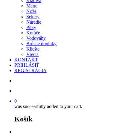
Kladivá
Metre
Nože
Sekery
Náradie
Pílky
Kotúče
Vodováhy
Brúsne doplnky
Kliešte
Vrecia
KONTAKT
PRIHLÁSIŤ
REGISTRÁCIA
search
account
0
was successfully added to your cart.
Košík
facebook
instagram
phone
email