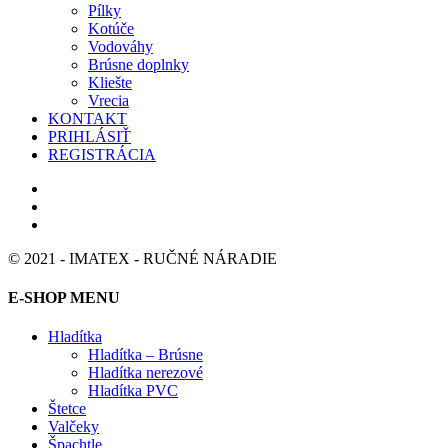
Pílky
Kotúče
Vodováhy
Brúsne doplnky
Kliešte
Vrecia
KONTAKT
PRIHLÁSIŤ
REGISTRÁCIA
© 2021 - IMATEX - RUČNÉ NÁRADIE
E-SHOP MENU
Hladítka
Hladítka – Brúsne
Hladítka nerezové
Hladítka PVC
Štetce
Valčeky
Špachtle