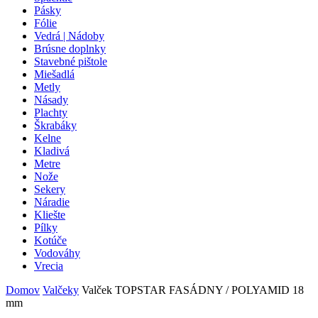
Pásky
Fólie
Vedrá | Nádoby
Brúsne doplnky
Stavebné pištole
Miešadlá
Metly
Násady
Plachty
Škrabáky
Kelne
Kladivá
Metre
Nože
Sekery
Náradie
Kliešte
Pílky
Kotúče
Vodováhy
Vrecia
Domov
Valčeky
Valček TOPSTAR FASÁDNY / POLYAMID 18
mm