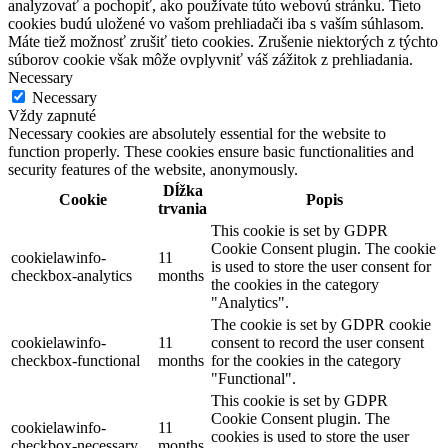
analyzovať a pochopiť, ako používate túto webovú stránku. Tieto
cookies budú uložené vo vašom prehliadači iba s vaším súhlasom.
Máte tiež možnosť zrušiť tieto cookies. Zrušenie niektorých z týchto
súborov cookie však môže ovplyvniť váš zážitok z prehliadania.
Necessary
Necessary
Vždy zapnuté
Necessary cookies are absolutely essential for the website to
function properly. These cookies ensure basic functionalities and
security features of the website, anonymously.
Dĺžka
Cookie
Popis
trvania
This cookie is set by GDPR
Cookie Consent plugin. The cookie
cookielawinfo-
11
is used to store the user consent for
checkbox-analytics
months
the cookies in the category
"Analytics".
The cookie is set by GDPR cookie
cookielawinfo-
11
consent to record the user consent
checkbox-functional
months
for the cookies in the category
"Functional".
This cookie is set by GDPR
Cookie Consent plugin. The
cookielawinfo-
11
cookies is used to store the user
checkbox-necessary
months