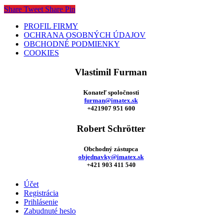
Share
Tweet
Share
Pin
PROFIL FIRMY
OCHRANA OSOBNÝCH ÚDAJOV
OBCHODNÉ PODMIENKY
COOKIES
Vlastimil Furman
Konateľ spoločnosti
furman@imatex.sk
+421907 951 600
Robert Schrötter
Obchodný zástupca
objednavky@imatex.sk
+421 903 411 540
Účet
Registrácia
Prihlásenie
Zabudnuté heslo