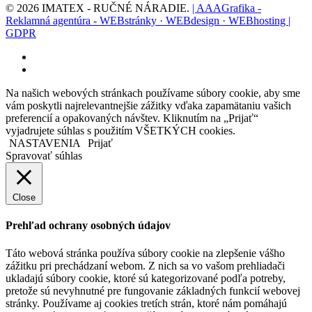
© 2026 IMATEX - RUČNÉ NÁRADIE.
| AAAGrafika -
Reklamná agentúra - WEBstránky · WEBdesign · WEBhosting |
GDPR
facebook
instagram
Na našich webových stránkach používame súbory cookie, aby sme
vám poskytli najrelevantnejšie zážitky vďaka zapamätaniu vašich
preferencií a opakovaných návštev. Kliknutím na „Prijať“
vyjadrujete súhlas s použitím VŠETKÝCH cookies.
NASTAVENIA
Prijať
Spravovať súhlas
Close
Prehľad ochrany osobných údajov
Táto webová stránka používa súbory cookie na zlepšenie vášho
zážitku pri prechádzaní webom. Z nich sa vo vašom prehliadači
ukladajú súbory cookie, ktoré sú kategorizované podľa potreby,
pretože sú nevyhnutné pre fungovanie základných funkcií webovej
stránky. Používame aj cookies tretích strán, ktoré nám pomáhajú