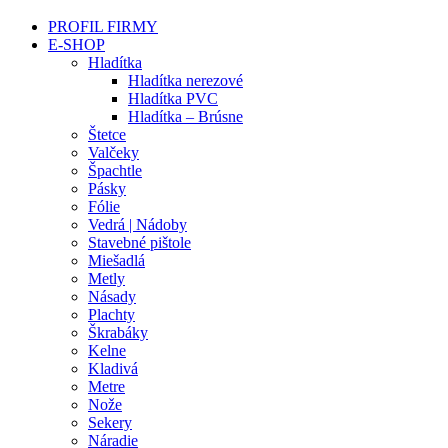
PROFIL FIRMY
E-SHOP
Hladítka
Hladítka nerezové
Hladítka PVC
Hladítka – Brúsne
Štetce
Valčeky
Špachtle
Pásky
Fólie
Vedrá | Nádoby
Stavebné pištole
Miešadlá
Metly
Násady
Plachty
Škrabáky
Kelne
Kladivá
Metre
Nože
Sekery
Náradie