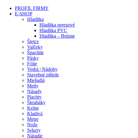
PROFIL FIRMY
E-SHOP
Hladítka
Hladítka nerezové
Hladítka PVC
Hladítka – Brúsne
Štetce
Valčeky
Špachtle
Pásky
Fólie
Vedrá | Nádoby
Stavebné pištole
Miešadlá
Metly
Násady
Plachty
Škrabáky
Kelne
Kladivá
Metre
Nože
Sekery
Náradie