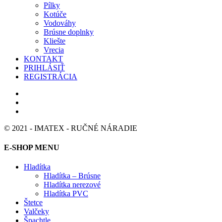
Pílky
Kotúče
Vodováhy
Brúsne doplnky
Kliešte
Vrecia
KONTAKT
PRIHLÁSIŤ
REGISTRÁCIA
© 2021 - IMATEX - RUČNÉ NÁRADIE
E-SHOP MENU
Hladítka
Hladítka – Brúsne
Hladítka nerezové
Hladítka PVC
Štetce
Valčeky
Špachtle