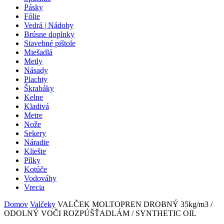
Pásky
Fólie
Vedrá | Nádoby
Brúsne doplnky
Stavebné pištole
Miešadlá
Metly
Násady
Plachty
Škrabáky
Kelne
Kladivá
Metre
Nože
Sekery
Náradie
Kliešte
Pílky
Kotúče
Vodováhy
Vrecia
Domov
Valčeky
VALČEK MOLTOPREN DROBNÝ 35kg/m3 /
ODOLNÝ VOČI ROZPÚŠŤADLÁM / SYNTHETIC OIL