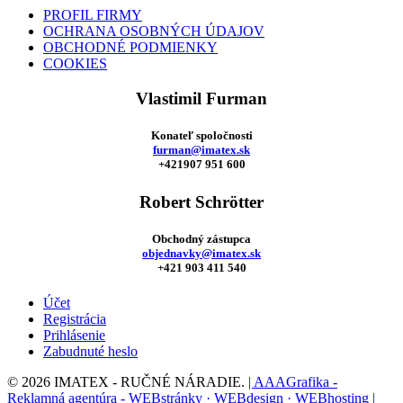
PROFIL FIRMY
OCHRANA OSOBNÝCH ÚDAJOV
OBCHODNÉ PODMIENKY
COOKIES
Vlastimil Furman
Konateľ spoločnosti
furman@imatex.sk
+421907 951 600
Robert Schrötter
Obchodný zástupca
objednavky@imatex.sk
+421 903 411 540
Účet
Registrácia
Prihlásenie
Zabudnuté heslo
© 2026 IMATEX - RUČNÉ NÁRADIE.
| AAAGrafika -
Reklamná agentúra - WEBstránky · WEBdesign · WEBhosting |