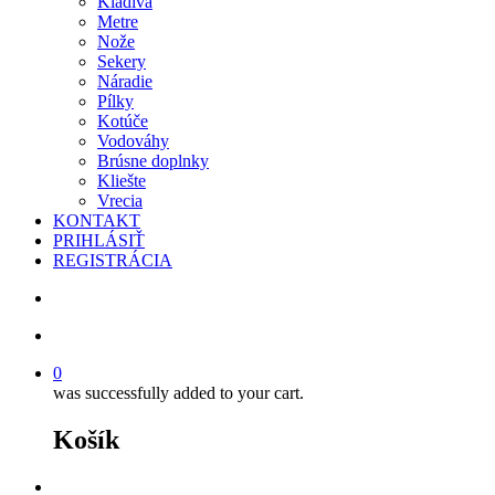
Kladivá
Metre
Nože
Sekery
Náradie
Pílky
Kotúče
Vodováhy
Brúsne doplnky
Kliešte
Vrecia
KONTAKT
PRIHLÁSIŤ
REGISTRÁCIA
search
account
0
was successfully added to your cart.
Košík
facebook
instagram
phone
email