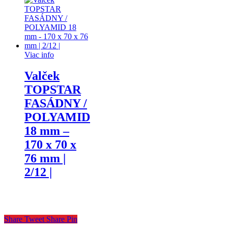
Viac info
Valček
TOPSTAR
FASÁDNY /
POLYAMID
18 mm –
170 x 70 x
76 mm |
2/12 |
Share
Tweet
Share
Pin