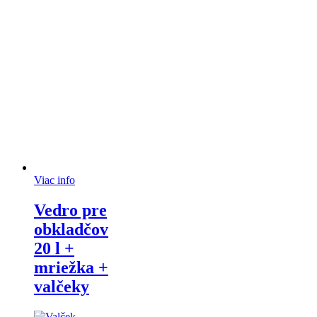
Viac info
Vedro pre
obkladčov
20 l +
mriežka +
valčeky