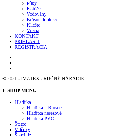
Pílky
Kotúče
Vodováhy
Brúsne doplnky
Kliešte
Vrecia
KONTAKT
PRIHLÁSIŤ
REGISTRÁCIA
© 2021 - IMATEX - RUČNÉ NÁRADIE
E-SHOP MENU
Hladítka
Hladítka – Brúsne
Hladítka nerezové
Hladítka PVC
Štetce
Valčeky
Špachtle