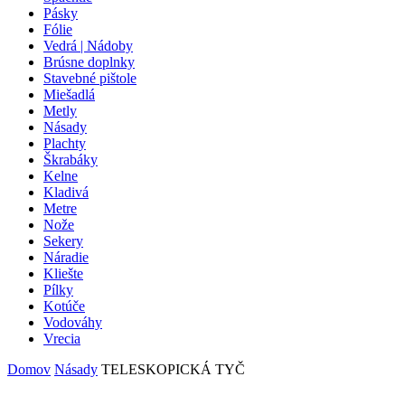
Pásky
Fólie
Vedrá | Nádoby
Brúsne doplnky
Stavebné pištole
Miešadlá
Metly
Násady
Plachty
Škrabáky
Kelne
Kladivá
Metre
Nože
Sekery
Náradie
Kliešte
Pílky
Kotúče
Vodováhy
Vrecia
Domov
Násady
TELESKOPICKÁ TYČ