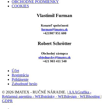
OBCHODNÉ PODMIENKY
COOKIES
Vlastimil Furman
Konateľ spoločnosti
furman@imatex.sk
+421907 951 600
Robert Schrötter
Obchodný zástupca
objednavky@imatex.sk
+421 903 411 540
Účet
Registrácia
Prihlásenie
Zabudnuté heslo
© 2026 IMATEX - RUČNÉ NÁRADIE.
| AAAGrafika -
Reklamná agentúra - WEBstránky · WEBdesign · WEBhosting |
GDPR
facebook