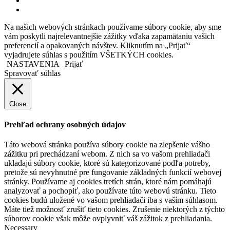
instagram
Na našich webových stránkach používame súbory cookie, aby sme
vám poskytli najrelevantnejšie zážitky vďaka zapamätaniu vašich
preferencií a opakovaných návštev. Kliknutím na „Prijať“
vyjadrujete súhlas s použitím VŠETKÝCH cookies.
NASTAVENIA
Prijať
Spravovať súhlas
Close
Prehľad ochrany osobných údajov
Táto webová stránka používa súbory cookie na zlepšenie vášho
zážitku pri prechádzaní webom. Z nich sa vo vašom prehliadači
ukladajú súbory cookie, ktoré sú kategorizované podľa potreby,
pretože sú nevyhnutné pre fungovanie základných funkcií webovej
stránky. Používame aj cookies tretích strán, ktoré nám pomáhajú
analyzovať a pochopiť, ako používate túto webovú stránku. Tieto
cookies budú uložené vo vašom prehliadači iba s vaším súhlasom.
Máte tiež možnosť zrušiť tieto cookies. Zrušenie niektorých z týchto
súborov cookie však môže ovplyvniť váš zážitok z prehliadania.
Necessary