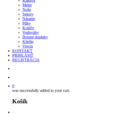
Kladivá
Metre
Nože
Sekery
Náradie
Pílky
Kotúče
Vodováhy
Brúsne doplnky
Kliešte
Vrecia
KONTAKT
PRIHLÁSIŤ
REGISTRÁCIA
search
account
0
was successfully added to your cart.
Košík
facebook
instagram
phone
email