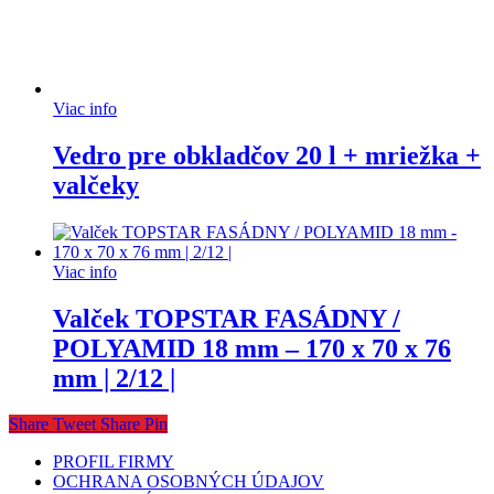
Viac info
Vedro pre obkladčov 20 l + mriežka +
valčeky
Viac info
Valček TOPSTAR FASÁDNY /
POLYAMID 18 mm – 170 x 70 x 76
mm | 2/12 |
Share
Tweet
Share
Pin
PROFIL FIRMY
OCHRANA OSOBNÝCH ÚDAJOV