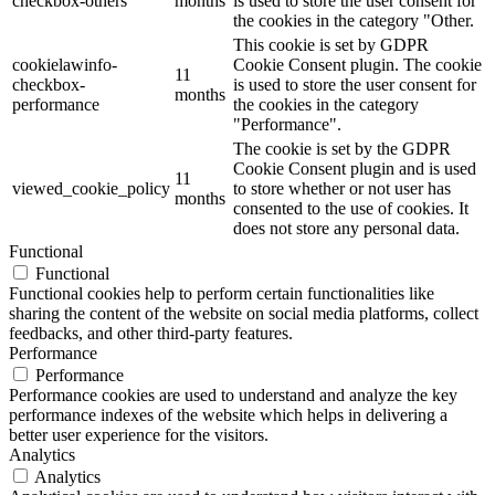
checkbox-others
months
is used to store the user consent for
the cookies in the category "Other.
This cookie is set by GDPR
cookielawinfo-
Cookie Consent plugin. The cookie
11
checkbox-
is used to store the user consent for
months
performance
the cookies in the category
"Performance".
The cookie is set by the GDPR
Cookie Consent plugin and is used
11
viewed_cookie_policy
to store whether or not user has
months
consented to the use of cookies. It
does not store any personal data.
Functional
Functional
Functional cookies help to perform certain functionalities like
sharing the content of the website on social media platforms, collect
feedbacks, and other third-party features.
Performance
Performance
Performance cookies are used to understand and analyze the key
performance indexes of the website which helps in delivering a
better user experience for the visitors.
Analytics
Analytics