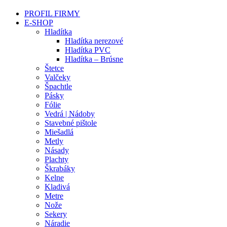
PROFIL FIRMY
E-SHOP
Hladítka
Hladítka nerezové
Hladítka PVC
Hladítka – Brúsne
Štetce
Valčeky
Špachtle
Pásky
Fólie
Vedrá | Nádoby
Stavebné pištole
Miešadlá
Metly
Násady
Plachty
Škrabáky
Kelne
Kladivá
Metre
Nože
Sekery
Náradie