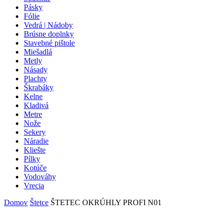
Pásky
Fólie
Vedrá | Nádoby
Brúsne doplnky
Stavebné pištole
Miešadlá
Metly
Násady
Plachty
Škrabáky
Kelne
Kladivá
Metre
Nože
Sekery
Náradie
Kliešte
Pílky
Kotúče
Vodováhy
Vrecia
Domov
Štetce
ŠTETEC OKRÚHLY PROFI N01