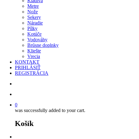
Kladivá
Metre
Nože
Sekery
Náradie
Pílky
Kotúče
Vodováhy
Brúsne doplnky
Kliešte
Vrecia
KONTAKT
PRIHLÁSIŤ
REGISTRÁCIA
search
account
0
was successfully added to your cart.
Košík
facebook
instagram
phone
email