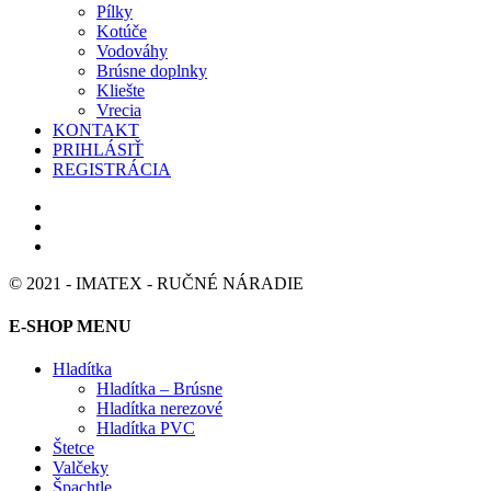
Pílky
Kotúče
Vodováhy
Brúsne doplnky
Kliešte
Vrecia
KONTAKT
PRIHLÁSIŤ
REGISTRÁCIA
© 2021 - IMATEX - RUČNÉ NÁRADIE
E-SHOP MENU
Hladítka
Hladítka – Brúsne
Hladítka nerezové
Hladítka PVC
Štetce
Valčeky
Špachtle