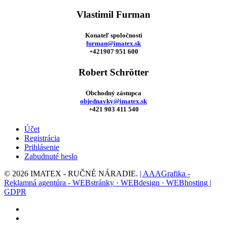
Vlastimil Furman
Konateľ spoločnosti
furman@imatex.sk
+421907 951 600
Robert Schrötter
Obchodný zástupca
objednavky@imatex.sk
+421 903 411 540
Účet
Registrácia
Prihlásenie
Zabudnuté heslo
© 2026 IMATEX - RUČNÉ NÁRADIE.
| AAAGrafika -
Reklamná agentúra - WEBstránky · WEBdesign · WEBhosting |
GDPR
facebook
instagram