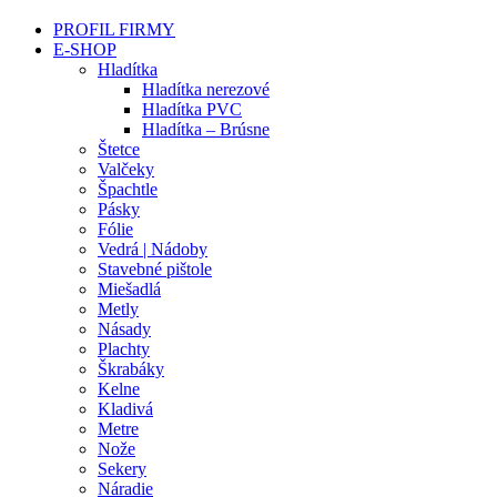
PROFIL FIRMY
E-SHOP
Hladítka
Hladítka nerezové
Hladítka PVC
Hladítka – Brúsne
Štetce
Valčeky
Špachtle
Pásky
Fólie
Vedrá | Nádoby
Stavebné pištole
Miešadlá
Metly
Násady
Plachty
Škrabáky
Kelne
Kladivá
Metre
Nože
Sekery
Náradie