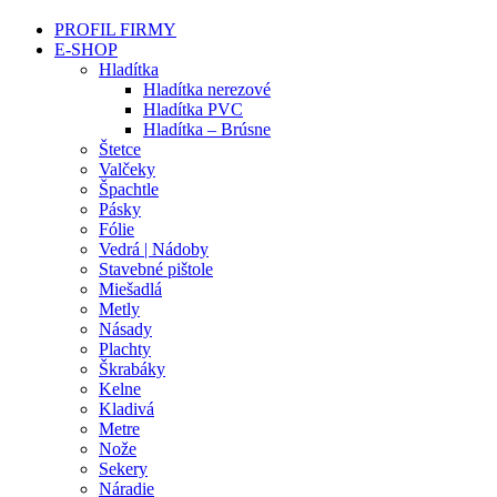
PROFIL FIRMY
E-SHOP
Hladítka
Hladítka nerezové
Hladítka PVC
Hladítka – Brúsne
Štetce
Valčeky
Špachtle
Pásky
Fólie
Vedrá | Nádoby
Stavebné pištole
Miešadlá
Metly
Násady
Plachty
Škrabáky
Kelne
Kladivá
Metre
Nože
Sekery
Náradie