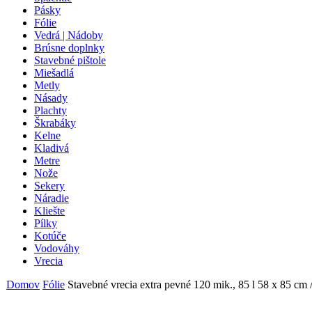
Pásky
Fólie
Vedrá | Nádoby
Brúsne doplnky
Stavebné pištole
Miešadlá
Metly
Násady
Plachty
Škrabáky
Kelne
Kladivá
Metre
Nože
Sekery
Náradie
Kliešte
Pílky
Kotúče
Vodováhy
Vrecia
Domov
Fólie
Stavebné vrecia extra pevné 120 mik., 85 l 58 x 85 cm /