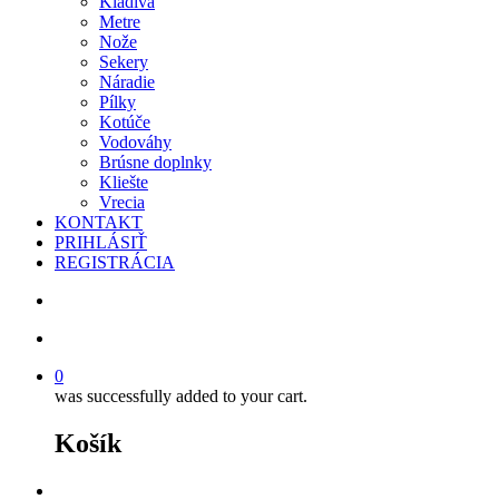
Kladivá
Metre
Nože
Sekery
Náradie
Pílky
Kotúče
Vodováhy
Brúsne doplnky
Kliešte
Vrecia
KONTAKT
PRIHLÁSIŤ
REGISTRÁCIA
search
account
0
was successfully added to your cart.
Košík
facebook
instagram
phone
email