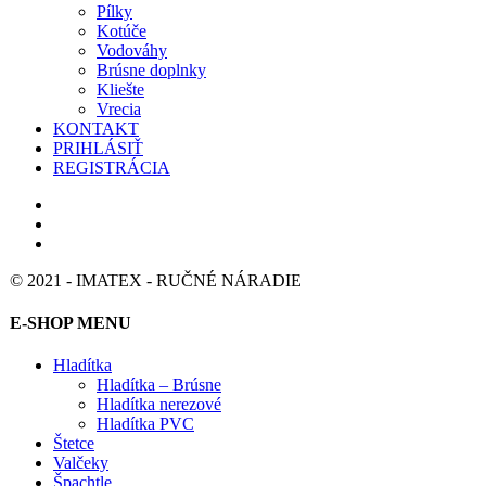
Pílky
Kotúče
Vodováhy
Brúsne doplnky
Kliešte
Vrecia
KONTAKT
PRIHLÁSIŤ
REGISTRÁCIA
© 2021 - IMATEX - RUČNÉ NÁRADIE
E-SHOP MENU
Hladítka
Hladítka – Brúsne
Hladítka nerezové
Hladítka PVC
Štetce
Valčeky
Špachtle