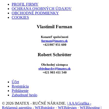
PROFIL FIRMY
OCHRANA OSOBNÝCH ÚDAJOV
OBCHODNÉ PODMIENKY
COOKIES
Vlastimil Furman
Konateľ spoločnosti
furman@imatex.sk
+421907 951 600
Robert Schrötter
Obchodný zástupca
objednavky@imatex.sk
+421 903 411 540
Účet
Registrácia
Prihlásenie
Zabudnuté heslo
© 2026 IMATEX - RUČNÉ NÁRADIE.
| AAAGrafika -
Reklamná agentúra - WEBstránky · WEBdesign · WEBhosting |