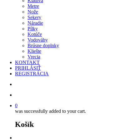
Kladivá
Metre
Nože
Sekery
Náradie
Pílky
Kotúče
Vodováhy
Brúsne doplnky
Kliešte
Vrecia
KONTAKT
PRIHLÁSIŤ
REGISTRÁCIA
search
account
0
was successfully added to your cart.
Košík
facebook
instagram
phone
email