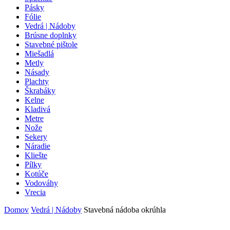
Pásky
Fólie
Vedrá | Nádoby
Brúsne doplnky
Stavebné pištole
Miešadlá
Metly
Násady
Plachty
Škrabáky
Kelne
Kladivá
Metre
Nože
Sekery
Náradie
Kliešte
Pílky
Kotúče
Vodováhy
Vrecia
Domov
Vedrá | Nádoby
Stavebná nádoba okrúhla