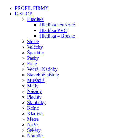
PROFIL FIRMY
E-SHOP
Hladítka
Hladítka nerezové
Hladítka PVC
Hladítka – Brúsne
Štetce
Valčeky
Špachtle
Pásky
Fólie
Vedrá | Nádoby
Stavebné pištole
Miešadlá
Metly
Násady
Plachty
Škrabáky
Kelne
Kladivá
Metre
Nože
Sekery
Náradie