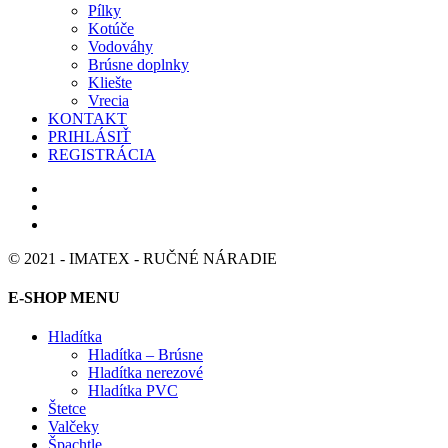
Pílky
Kotúče
Vodováhy
Brúsne doplnky
Kliešte
Vrecia
KONTAKT
PRIHLÁSIŤ
REGISTRÁCIA
© 2021 - IMATEX - RUČNÉ NÁRADIE
E-SHOP MENU
Hladítka
Hladítka – Brúsne
Hladítka nerezové
Hladítka PVC
Štetce
Valčeky
Špachtle