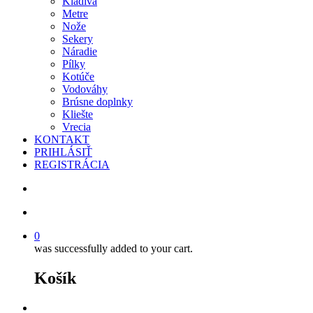
Kladivá
Metre
Nože
Sekery
Náradie
Pílky
Kotúče
Vodováhy
Brúsne doplnky
Kliešte
Vrecia
KONTAKT
PRIHLÁSIŤ
REGISTRÁCIA
search
account
0
was successfully added to your cart.
Košík
facebook
instagram
phone
email