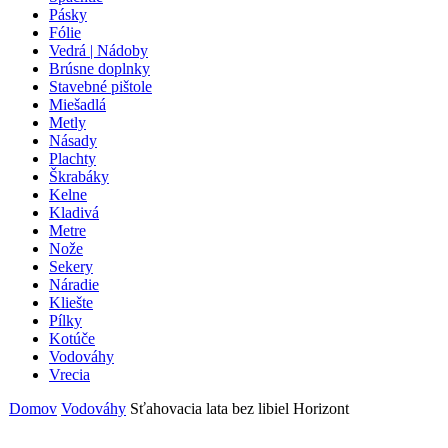
Pásky
Fólie
Vedrá | Nádoby
Brúsne doplnky
Stavebné pištole
Miešadlá
Metly
Násady
Plachty
Škrabáky
Kelne
Kladivá
Metre
Nože
Sekery
Náradie
Kliešte
Pílky
Kotúče
Vodováhy
Vrecia
Domov
Vodováhy
Sťahovacia lata bez libiel Horizont