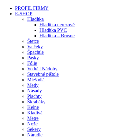
PROFIL FIRMY
E-SHOP
Hladítka
Hladítka nerezové
Hladítka PVC
Hladítka – Brúsne
Štetce
Valčeky
Špachtle
Pásky
Fólie
Vedrá | Nádoby
Stavebné pištole
Miešadlá
Metly
Násady
Plachty
Škrabáky
Kelne
Kladivá
Metre
Nože
Sekery
Náradie