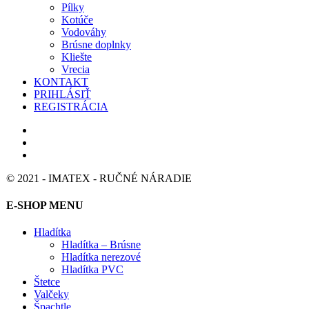
Pílky
Kotúče
Vodováhy
Brúsne doplnky
Kliešte
Vrecia
KONTAKT
PRIHLÁSIŤ
REGISTRÁCIA
© 2021 - IMATEX - RUČNÉ NÁRADIE
E-SHOP MENU
Hladítka
Hladítka – Brúsne
Hladítka nerezové
Hladítka PVC
Štetce
Valčeky
Špachtle