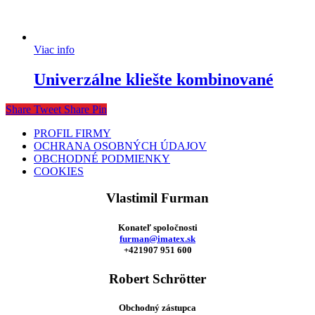
Viac info
Univerzálne kliešte kombinované
Share
Tweet
Share
Pin
PROFIL FIRMY
OCHRANA OSOBNÝCH ÚDAJOV
OBCHODNÉ PODMIENKY
COOKIES
Vlastimil Furman
Konateľ spoločnosti
furman@imatex.sk
+421907 951 600
Robert Schrötter
Obchodný zástupca