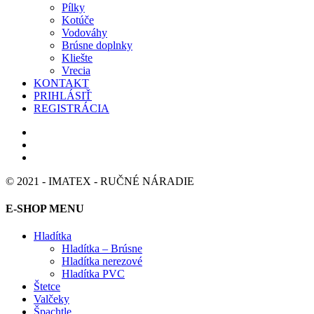
Pílky
Kotúče
Vodováhy
Brúsne doplnky
Kliešte
Vrecia
KONTAKT
PRIHLÁSIŤ
REGISTRÁCIA
© 2021 - IMATEX - RUČNÉ NÁRADIE
E-SHOP MENU
Hladítka
Hladítka – Brúsne
Hladítka nerezové
Hladítka PVC
Štetce
Valčeky
Špachtle