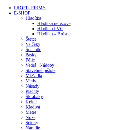
PROFIL FIRMY
E-SHOP
Hladítka
Hladítka nerezové
Hladítka PVC
Hladítka – Brúsne
Štetce
Valčeky
Špachtle
Pásky
Fólie
Vedrá | Nádoby
Stavebné pištole
Miešadlá
Metly
Násady
Plachty
Škrabáky
Kelne
Kladivá
Metre
Nože
Sekery
Náradie