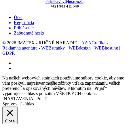
objednavky@imatex.sk
+421 903 411 540
Účet
Registrácia
Prihlásenie
Zabudnuté heslo
© 2026 IMATEX - RUČNÉ NÁRADIE.
| AAAGrafika -
Reklamná agentúra - WEBstránky · WEBdesign · WEBhosting |
GDPR
facebook
instagram
Na našich webových stránkach používame súbory cookie, aby sme
vám poskytli najrelevantnejšie zážitky vďaka zapamätaniu vašich
preferencií a opakovaných návštev. Kliknutím na „Prijať“
vyjadrujete súhlas s použitím VŠETKÝCH cookies.
NASTAVENIA
Prijať
Spravovať súhlas
Close