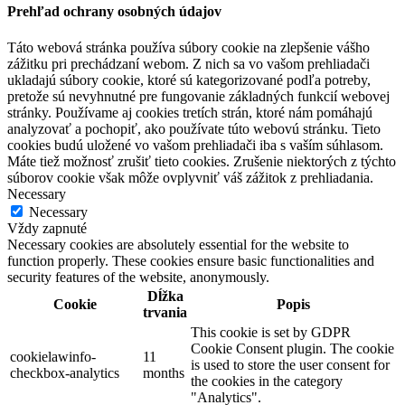
Prehľad ochrany osobných údajov
Táto webová stránka používa súbory cookie na zlepšenie vášho
zážitku pri prechádzaní webom. Z nich sa vo vašom prehliadači
ukladajú súbory cookie, ktoré sú kategorizované podľa potreby,
pretože sú nevyhnutné pre fungovanie základných funkcií webovej
stránky. Používame aj cookies tretích strán, ktoré nám pomáhajú
analyzovať a pochopiť, ako používate túto webovú stránku. Tieto
cookies budú uložené vo vašom prehliadači iba s vaším súhlasom.
Máte tiež možnosť zrušiť tieto cookies. Zrušenie niektorých z týchto
súborov cookie však môže ovplyvniť váš zážitok z prehliadania.
Necessary
Necessary
Vždy zapnuté
Necessary cookies are absolutely essential for the website to
function properly. These cookies ensure basic functionalities and
security features of the website, anonymously.
Dĺžka
Cookie
Popis
trvania
This cookie is set by GDPR
Cookie Consent plugin. The cookie
cookielawinfo-
11
is used to store the user consent for
checkbox-analytics
months
the cookies in the category
"Analytics".