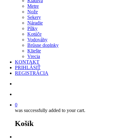
Kladivá
Metre
Nože
Sekery
Náradie
Pílky
Kotúče
Vodováhy
Brúsne doplnky
Kliešte
Vrecia
KONTAKT
PRIHLÁSIŤ
REGISTRÁCIA
search
account
0
was successfully added to your cart.
Košík
facebook
instagram
phone
email