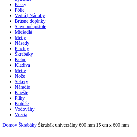
Pásky
Fólie
Vedrá | Nádoby
Brúsne doplnky
Stavebné pištole
Miešadlá
Metly
Násady
Plachty
Škrabáky
Kelne
Kladivá
Metre
Nože
Sekery
Náradie
Kliešte
Pílky
Kotúče
Vodováhy
Vrecia
Domov
Škrabáky
Škrabák univerzálny 600 mm 15 cm x 600 mm