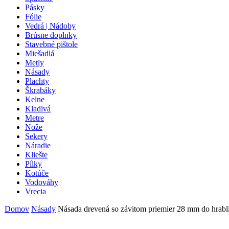
Pásky
Fólie
Vedrá | Nádoby
Brúsne doplnky
Stavebné pištole
Miešadlá
Metly
Násady
Plachty
Škrabáky
Kelne
Kladivá
Metre
Nože
Sekery
Náradie
Kliešte
Pílky
Kotúče
Vodováhy
Vrecia
Domov
Násady
Násada drevená so závitom priemier 28 mm do hrabl