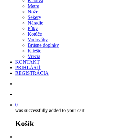
Kladivá
Metre
Nože
Sekery
Náradie
Pílky
Kotúče
Vodováhy
Brúsne doplnky
Kliešte
Vrecia
KONTAKT
PRIHLÁSIŤ
REGISTRÁCIA
search
account
0
was successfully added to your cart.
Košík
facebook
instagram
phone
email