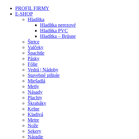
PROFIL FIRMY
E-SHOP
Hladítka
Hladítka nerezové
Hladítka PVC
Hladítka – Brúsne
Štetce
Valčeky
Špachtle
Pásky
Fólie
Vedrá | Nádoby
Stavebné pištole
Miešadlá
Metly
Násady
Plachty
Škrabáky
Kelne
Kladivá
Metre
Nože
Sekery
Náradie