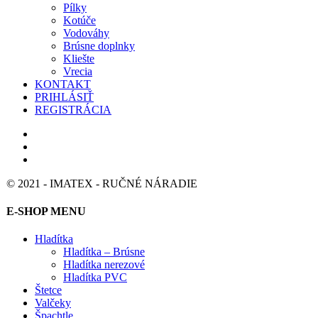
Pílky
Kotúče
Vodováhy
Brúsne doplnky
Kliešte
Vrecia
KONTAKT
PRIHLÁSIŤ
REGISTRÁCIA
© 2021 - IMATEX - RUČNÉ NÁRADIE
E-SHOP MENU
Hladítka
Hladítka – Brúsne
Hladítka nerezové
Hladítka PVC
Štetce
Valčeky
Špachtle