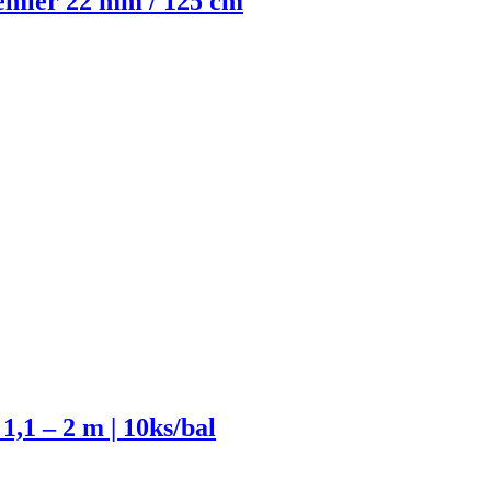
emier 22 mm / 125 cm
– 2 m | 10ks/bal