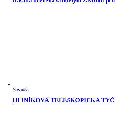
Násada drevená s umelým závitom pri
Viac info
HLINÍKOVÁ TELESKOPICKÁ TYČ 1,1 