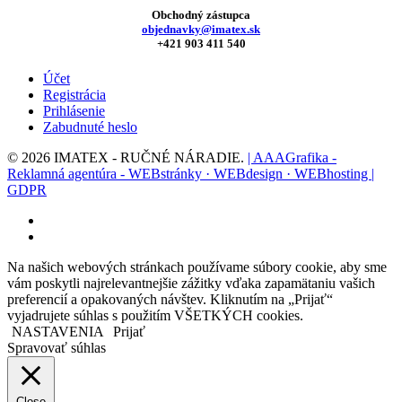
Obchodný zástupca
objednavky@imatex.sk
+421 903 411 540
Účet
Registrácia
Prihlásenie
Zabudnuté heslo
© 2026 IMATEX - RUČNÉ NÁRADIE.
| AAAGrafika -
Reklamná agentúra - WEBstránky · WEBdesign · WEBhosting |
GDPR
facebook
instagram
Na našich webových stránkach používame súbory cookie, aby sme
vám poskytli najrelevantnejšie zážitky vďaka zapamätaniu vašich
preferencií a opakovaných návštev. Kliknutím na „Prijať“
vyjadrujete súhlas s použitím VŠETKÝCH cookies.
NASTAVENIA
Prijať
Spravovať súhlas
Close