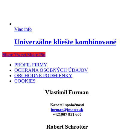
Viac info
Univerzálne kliešte kombinované
Share
Tweet
Share
Pin
PROFIL FIRMY
OCHRANA OSOBNÝCH ÚDAJOV
OBCHODNÉ PODMIENKY
COOKIES
Vlastimil Furman
Konateľ spoločnosti
furman@imatex.sk
+421907 951 600
Robert Schrötter