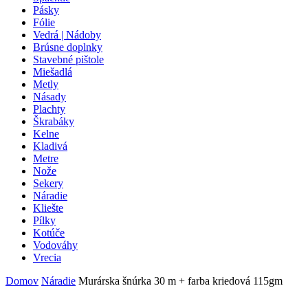
Pásky
Fólie
Vedrá | Nádoby
Brúsne doplnky
Stavebné pištole
Miešadlá
Metly
Násady
Plachty
Škrabáky
Kelne
Kladivá
Metre
Nože
Sekery
Náradie
Kliešte
Pílky
Kotúče
Vodováhy
Vrecia
Domov
Náradie
Murárska šnúrka 30 m + farba kriedová 115gm