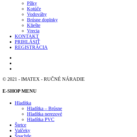
Pílky
Kotúče
Vodováhy
Brúsne doplnky
Kliešte
Vrecia
KONTAKT
PRIHLÁSIŤ
REGISTRÁCIA
© 2021 - IMATEX - RUČNÉ NÁRADIE
E-SHOP MENU
Hladítka
Hladítka – Brúsne
Hladítka nerezové
Hladítka PVC
Štetce
Valčeky
Špachtle