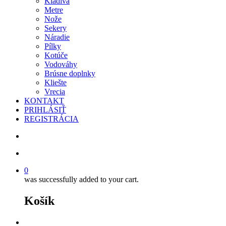
Kladivá
Metre
Nože
Sekery
Náradie
Pílky
Kotúče
Vodováhy
Brúsne doplnky
Kliešte
Vrecia
KONTAKT
PRIHLÁSIŤ
REGISTRÁCIA
search
account
0
was successfully added to your cart.
Košík
facebook
instagram
phone
email