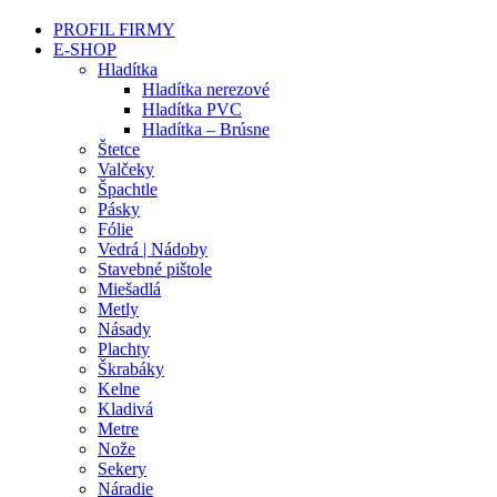
PROFIL FIRMY
E-SHOP
Hladítka
Hladítka nerezové
Hladítka PVC
Hladítka – Brúsne
Štetce
Valčeky
Špachtle
Pásky
Fólie
Vedrá | Nádoby
Stavebné pištole
Miešadlá
Metly
Násady
Plachty
Škrabáky
Kelne
Kladivá
Metre
Nože
Sekery
Náradie