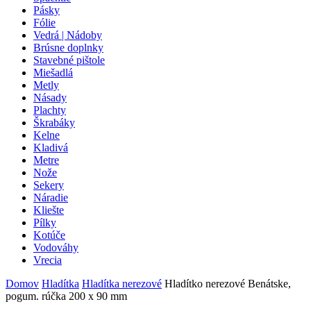
Pásky
Fólie
Vedrá | Nádoby
Brúsne doplnky
Stavebné pištole
Miešadlá
Metly
Násady
Plachty
Škrabáky
Kelne
Kladivá
Metre
Nože
Sekery
Náradie
Kliešte
Pílky
Kotúče
Vodováhy
Vrecia
Domov
Hladítka
Hladítka nerezové
Hladítko nerezové Benátske,
pogum. rúčka 200 x 90 mm