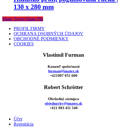
130 x 280 mm
Share
Tweet
Share
Pin
PROFIL FIRMY
OCHRANA OSOBNÝCH ÚDAJOV
OBCHODNÉ PODMIENKY
COOKIES
Vlastimil Furman
Konateľ spoločnosti
furman@imatex.sk
+421907 951 600
Robert Schrötter
Obchodný zástupca
objednavky@imatex.sk
+421 903 411 540
Účet
Registrácia