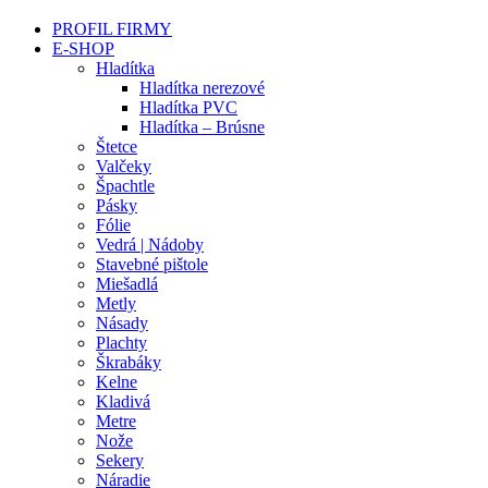
PROFIL FIRMY
E-SHOP
Hladítka
Hladítka nerezové
Hladítka PVC
Hladítka – Brúsne
Štetce
Valčeky
Špachtle
Pásky
Fólie
Vedrá | Nádoby
Stavebné pištole
Miešadlá
Metly
Násady
Plachty
Škrabáky
Kelne
Kladivá
Metre
Nože
Sekery
Náradie