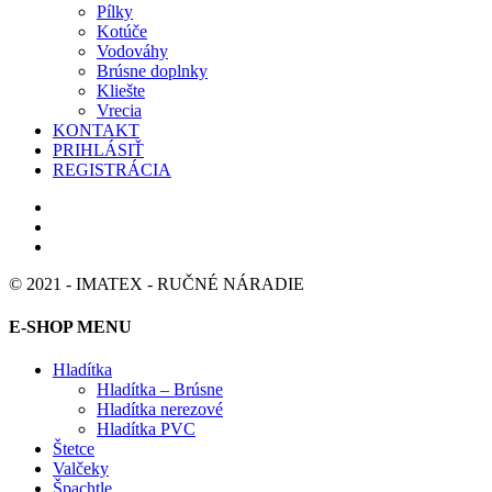
Pílky
Kotúče
Vodováhy
Brúsne doplnky
Kliešte
Vrecia
KONTAKT
PRIHLÁSIŤ
REGISTRÁCIA
© 2021 - IMATEX - RUČNÉ NÁRADIE
E-SHOP MENU
Hladítka
Hladítka – Brúsne
Hladítka nerezové
Hladítka PVC
Štetce
Valčeky
Špachtle