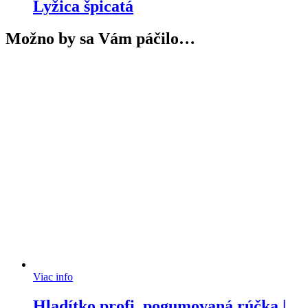
Lyžica špicatá
Možno by sa Vám páčilo…
Viac info
Hladítko profi, pogumovaná rúčka |