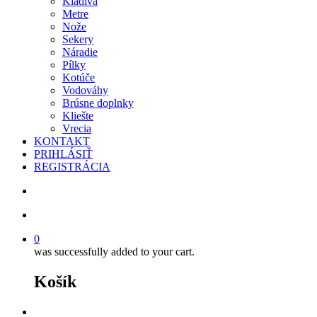
Kladivá
Metre
Nože
Sekery
Náradie
Pílky
Kotúče
Vodováhy
Brúsne doplnky
Kliešte
Vrecia
KONTAKT
PRIHLÁSIŤ
REGISTRÁCIA
search
account
0
was successfully added to your cart.
Košík
facebook
instagram
phone
email