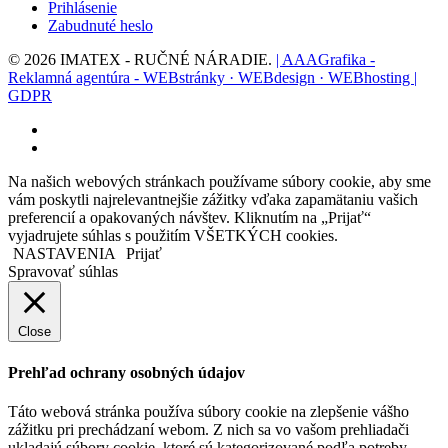
Prihlásenie
Zabudnuté heslo
© 2026 IMATEX - RUČNÉ NÁRADIE.
| AAAGrafika -
Reklamná agentúra - WEBstránky · WEBdesign · WEBhosting |
GDPR
facebook
instagram
Na našich webových stránkach používame súbory cookie, aby sme
vám poskytli najrelevantnejšie zážitky vďaka zapamätaniu vašich
preferencií a opakovaných návštev. Kliknutím na „Prijať“
vyjadrujete súhlas s použitím VŠETKÝCH cookies.
NASTAVENIA
Prijať
Spravovať súhlas
Close
Prehľad ochrany osobných údajov
Táto webová stránka používa súbory cookie na zlepšenie vášho
zážitku pri prechádzaní webom. Z nich sa vo vašom prehliadači
ukladajú súbory cookie, ktoré sú kategorizované podľa potreby,