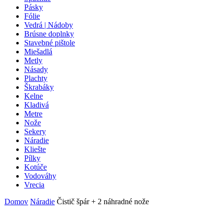
Pásky
Fólie
Vedrá | Nádoby
Brúsne doplnky
Stavebné pištole
Miešadlá
Metly
Násady
Plachty
Škrabáky
Kelne
Kladivá
Metre
Nože
Sekery
Náradie
Kliešte
Pílky
Kotúče
Vodováhy
Vrecia
Domov
Náradie
Čistič špár + 2 náhradné nože