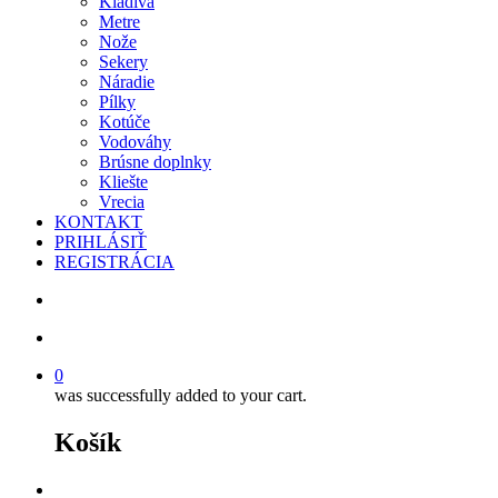
Kladivá
Metre
Nože
Sekery
Náradie
Pílky
Kotúče
Vodováhy
Brúsne doplnky
Kliešte
Vrecia
KONTAKT
PRIHLÁSIŤ
REGISTRÁCIA
search
account
0
was successfully added to your cart.
Košík
facebook
instagram
phone
email