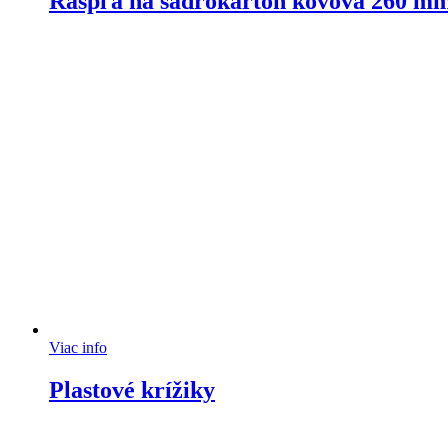
Rašpľa na sadrokartón kovová 260 m
Viac info
Plastové krížiky