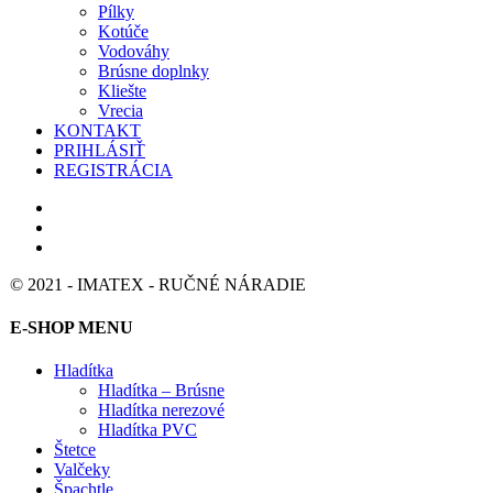
Pílky
Kotúče
Vodováhy
Brúsne doplnky
Kliešte
Vrecia
KONTAKT
PRIHLÁSIŤ
REGISTRÁCIA
© 2021 - IMATEX - RUČNÉ NÁRADIE
E-SHOP MENU
Hladítka
Hladítka – Brúsne
Hladítka nerezové
Hladítka PVC
Štetce
Valčeky
Špachtle