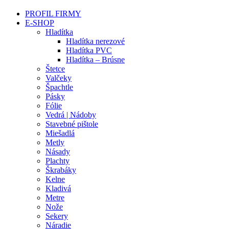
PROFIL FIRMY
E-SHOP
Hladítka
Hladítka nerezové
Hladítka PVC
Hladítka – Brúsne
Štetce
Valčeky
Špachtle
Pásky
Fólie
Vedrá | Nádoby
Stavebné pištole
Miešadlá
Metly
Násady
Plachty
Škrabáky
Kelne
Kladivá
Metre
Nože
Sekery
Náradie